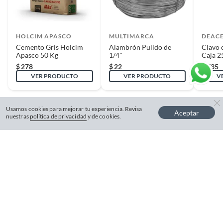
HOLCIM APASCO
MULTIMARCA
DEAC
Cemento Gris Holcim
Alambrón Pulido de
Clavo 
Apasco 50 Kg
1/4"
Caja 2
$
278
$
22
$
735
VER PRODUCTO
VER PRODUCTO
V
Usamos cookies para mejorar tu experiencia. Revisa
Aceptar
nuestras
política de privacidad
y de cookies.
Centro de Ayuda
Gestiona tu cuenta
Servicio al Cliente
Garantía de Precios
Nuestra Empresa
Gestiona tu cuenta
Formas de Pago