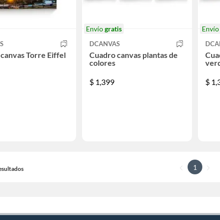
Envío
gratis
Enví
S
DCANVAS
DCA
canvas Torre Eiffel
Cuadro canvas plantas de
Cuad
colores
ver
$
1,399
$
1,
1
resultados