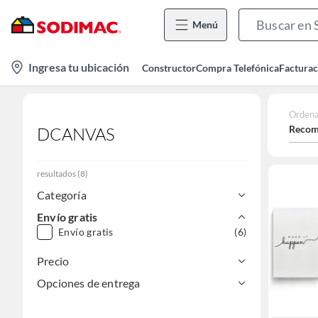
Menú
location-
Ingresa tu ubicación
Constructor
Compra Telefónica
Facturac
icon
Ordena
Recom
DCANVAS
resultados
(
8
)
Categoría
Envío gratis
Envío gratis
(6)
Precio
Opciones de entrega