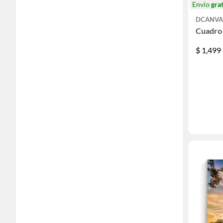
Envío
grat
DCANVA
Cuadro 
$
1,499