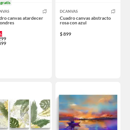
o
gratis
NVAS
DCANVAS
dro canvas atardecer
Cuadro canvas abstracto
Londres
rosa con azul
%
$
899
299
499