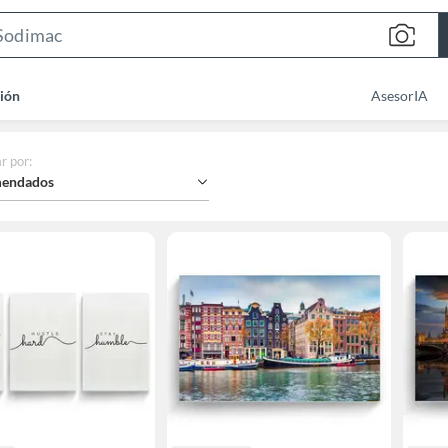
Search
Bar
ión
AsesorIA
r por
:
endados