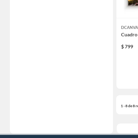
DCANVA
Cuadro 
$
799
1 - 8 de 8 