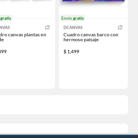
o
gratis
Envío
gratis
NVAS
DCANVAS
ro canvas plantas en
Cuadro canvas barco con
de
hermoso paisaje
399
$
1,499