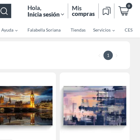
0
Hola
,
Mis
compras
Inicia sesión
Ayuda
Falabella Soriana
Tiendas
Servicios
CES
1