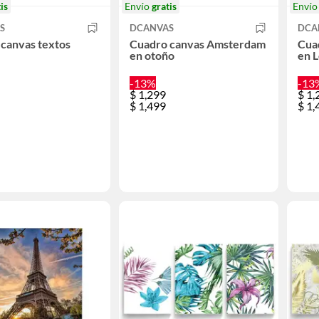
is
Envío
gratis
Enví
S
DCANVAS
DCA
canvas textos
Cuadro canvas Amsterdam
Cua
en otoño
en 
-13%
-13
$
1,299
$
1,
$
1,499
$
1,