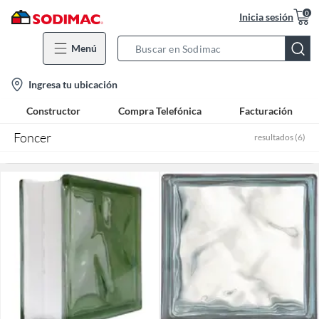
0
Inicia sesión
Menú
Search
Bar
location-
Ingresa tu ubicación
icon
Constructor
Compra Telefónica
Facturación
Foncer
resultados
(
6
)