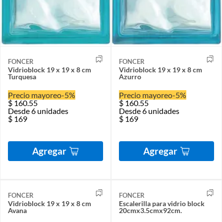
FONCER
FONCER
Vidrioblock 19 x 19 x 8 cm
Vidrioblock 19 x 19 x 8 cm
Turquesa
Azurro
Precio mayoreo
-5%
Precio mayoreo
-5%
$
160.55
$
160.55
Desde 6 unidades
Desde 6 unidades
$
169
$
169
Agregar
Agregar
FONCER
FONCER
Vidrioblock 19 x 19 x 8 cm
Escalerilla para vidrio block
Avana
20cmx3.5cmx92cm.