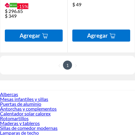
$
49
-15%
$
296.65
$
349
Agregar
Agregar
1
Albercas
Mesas infantiles y sillas
Puertas de aluminio
Antorchas y complementos
Calentador solar calorex
Rotomartillos
Maderas y tableros
Sillas de comedor modernas
Lamparas de techo