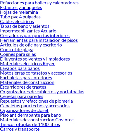
Refacciones para boilers y calentadores
Estantes y anaqueles
Hojas de melamina
Tubo pvc 4 pulgadas
Cables electricos
Tapas de bano y asientos
Impermeabilizantes Acuario
Cerraduras para puertas interiores
Herramientas para instalacion de pisos
Articulos de oficina y escritorio
Control de plaga
Cojines para sillas
Diluyentes solventes y limpiadores
Materiales electricos Royer
Lavabos para banos
Motosierras cortasetos y accesorios
Fachaletas para interiores
Materiales de construccion
Escurridores de trastes
Organizadores de cubiertos y portatoallas
Cenefas para paredes
Repuestos y refacciones de plomeria
Canaletas para techos y accesorios
Organizadores de closet
Piso antiderrapante para bano
Materiales de construccion Covintec
Tinaco rotoplas de 1100 litros
Carros y transporte