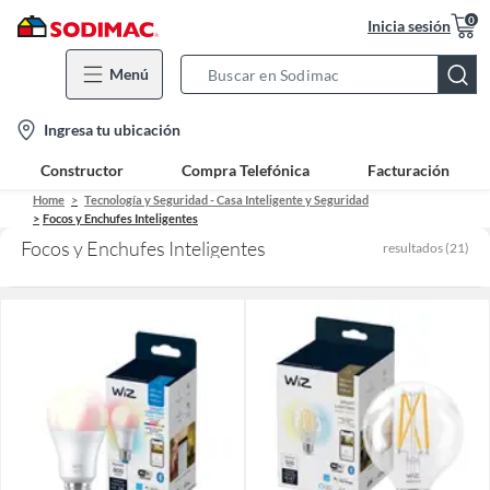
0
Inicia sesión
Menú
Search
Bar
location-
Ingresa tu ubicación
icon
Constructor
Compra Telefónica
Facturación
Home
Tecnología y Seguridad - Casa Inteligente y Seguridad
Focos y Enchufes Inteligentes
Focos y Enchufes Inteligentes
resultados
(
21
)