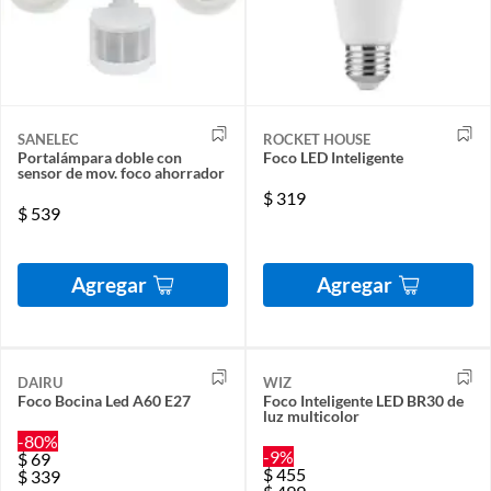
SANELEC
ROCKET HOUSE
Portalámpara doble con
Foco LED Inteligente
sensor de mov. foco ahorrador
$
319
$
539
Agregar
Agregar
DAIRU
WIZ
Foco Bocina Led A60 E27
Foco Inteligente LED BR30 de
luz multicolor
-80%
-9%
$
69
$
455
$
339