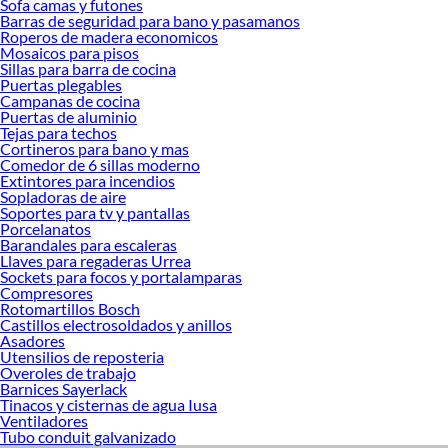
Sofa camas y futones
Barras de seguridad para bano y pasamanos
Roperos de madera economicos
Mosaicos para pisos
Sillas para barra de cocina
Puertas plegables
Campanas de cocina
Puertas de aluminio
Tejas para techos
Cortineros para bano y mas
Comedor de 6 sillas moderno
Extintores para incendios
Sopladoras de aire
Soportes para tv y pantallas
Porcelanatos
Barandales para escaleras
Llaves para regaderas Urrea
Sockets para focos y portalamparas
Compresores
Rotomartillos Bosch
Castillos electrosoldados y anillos
Asadores
Utensilios de reposteria
Overoles de trabajo
Barnices Sayerlack
Tinacos y cisternas de agua Iusa
Ventiladores
Tubo conduit galvanizado