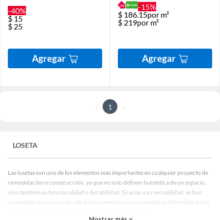
-15%
-40%
$
186.15
por m²
$
15
$
219
por m²
$
25
Agregar
Agregar
1
LOSETA
Las losetas son uno de los elementos más importantes en cualquier proyecto de
remodelación o construcción, ya que no solo definen la estética de un espacio,
sino también su funcionalidad y durabilidad. Gracias a su versatilidad, se han
convertido en una opción ideal para revestir pisos y paredes en diferentes áreas
del hogar, desde cocinas y baños hasta salas y exteriores.
Mostrar más