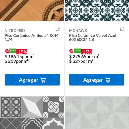
NITROPISO
MOHAWK
Piso Cerámico Antigua 44X44
Piso Cerámico Velvet Azul
1.74
60X60CM 1.8
-15%
-15%
$
186.15
por m²
$
279.65
por m²
$
219
por m²
$
329
por m²
Agregar
Agregar