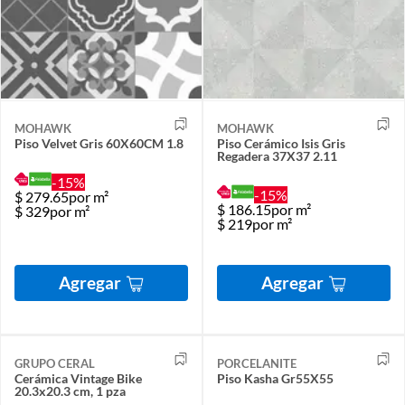
MOHAWK
MOHAWK
Piso Velvet Gris 60X60CM 1.8
Piso Cerámico Isis Gris
Regadera 37X37 2.11
-15%
-15%
$
279.65
por m²
$
186.15
por m²
$
329
por m²
$
219
por m²
Agregar
Agregar
GRUPO CERAL
PORCELANITE
Cerámica Vintage Bike
Piso Kasha Gr55X55
20.3x20.3 cm, 1 pza