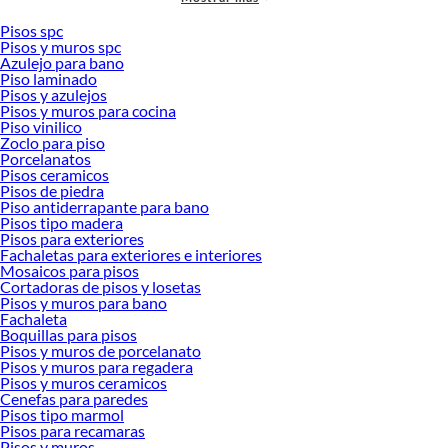
Actualmente, existe una amplia variedad de losetas que se adaptan a distintos
Pisos spc
estilos, necesidades y presupuestos. Desde opciones clásicas hasta diseños
Pisos y muros spc
modernos que imitan materiales naturales, es posible combinarlas con otros
Azulejo para bano
acabados como
pisos y azulejos
,
piso cerámico
o incluso
piso SPC
para lograr
Piso laminado
espacios armoniosos y funcionales.
Pisos y azulejos
Pisos y muros para cocina
Piso vinilico
Qué son las losetas y para qué sirven
Zoclo para piso
Porcelanatos
Las losetas son piezas fabricadas generalmente de cerámica, porcelanato u otros
Pisos ceramicos
materiales, utilizadas para cubrir superficies como pisos y paredes. Su principal
Pisos de piedra
objetivo es proteger las superficies, facilitar la limpieza y mejorar la apariencia de
Piso antiderrapante para bano
los espacios.
Pisos tipo madera
Pisos para exteriores
Se utilizan ampliamente en áreas como cocinas y baños debido a su resistencia a
Fachaletas para exteriores e interiores
la humedad y facilidad de mantenimiento. Por ejemplo, una loseta para baño
Mosaicos para pisos
Cortadoras de pisos y losetas
debe ofrecer propiedades antideslizantes, mientras que una loseta para cocina
Pisos y muros para bano
debe resistir manchas y cambios de temperatura.
Fachaleta
Boquillas para pisos
Ventajas de elegir losetas
Pisos y muros de porcelanato
Pisos y muros para regadera
Elegir losetas como recubrimiento ofrece múltiples beneficios tanto prácticos
Pisos y muros ceramicos
como estéticos.
Cenefas para paredes
Pisos tipo marmol
Beneficios principales:
Pisos para recamaras
Pisos y muros
Alta resistencia al desgaste y al tránsito