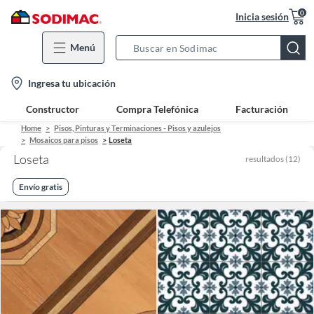
0
Inicia sesión
Menú
Search
Bar
location-
Ingresa tu ubicación
icon
Constructor
Compra Telefónica
Facturación
Home
Pisos, Pinturas y Terminaciones - Pisos y azulejos
Mosaicos para pisos
Loseta
Loseta
resultados
(
12
)
Envío gratis