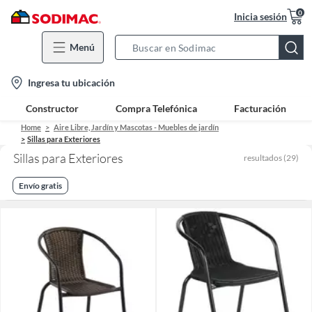
0
Inicia sesión
Menú
Search
Bar
location-
Ingresa tu ubicación
icon
Constructor
Compra Telefónica
Facturación
Home
Aire Libre, Jardín y Mascotas - Muebles de jardín
Sillas para Exteriores
Sillas para Exteriores
resultados
(
29
)
Envío gratis