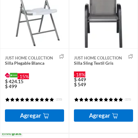
JUST HOME COLLECTION
JUST HOME COLLECTION
Silla Plegable Blanca
Silla Sling Textil Gris
-18%
-15%
$
449
$
424.15
$
549
$
499
(233)
(221)
Agregar
Agregar
Envío
gratis