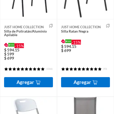
JUST HOME COLLECTION
JUST HOME COLLECTION
Silla de Poliratán/Aluminio
Silla Ratan Negra
Apilable
-15%
-15%
$
594.15
$
594.15
$
699
$
599
$
699
(1066)
(93)
Agregar
Agregar