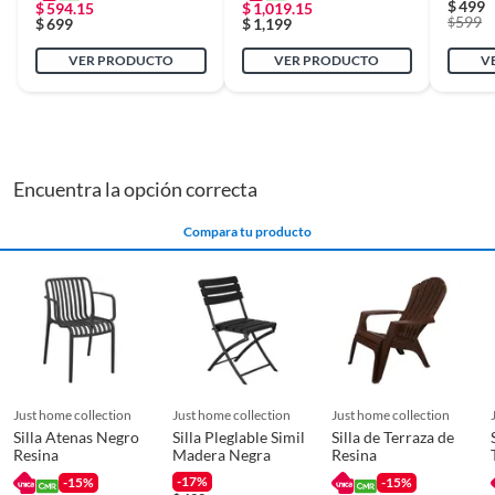
$
499
$
594.15
darle un toque verde y natural a tu terraza o balcón,
$
1,019.15
599
$
$
699
$
1,199
Recomendaciones
Usar en exteriores
creando un ambiente acogedor. Y para mantener todo en
orden, nuestras cajas plásticas son perfectas para
VER PRODUCTO
VER PRODUCTO
V
almacenar tus objetos de forma segura y práctica.
Requiere armado
No
Encuentra la opción correcta
Compara tu producto
just home collection
just home collection
just home collection
Silla Atenas Negro
Silla Pleglable Simil
Silla de Terraza de
Resina
Madera Negra
Resina
-17%
-15%
-15%