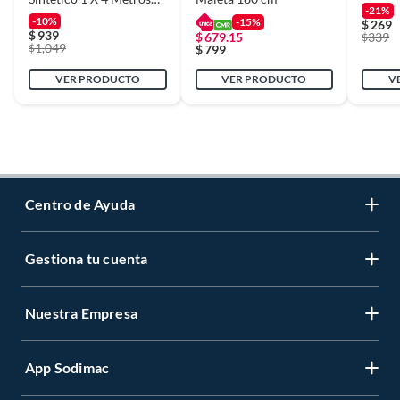
-21%
20 Mm
-10%
-15%
$
269
$
939
$
679.15
339
$
1,049
$
$
799
VER PRODUCTO
VER PRODUCTO
V
Centro de Ayuda
Gestiona tu cuenta
Servicio al Cliente
Garantía de Precios
Nuestra Empresa
Gestiona tu cuenta
Formas de Pago
Registrate
Venta a empresas
App Sodimac
Nuestras tiendas
Cambiar Contraseña