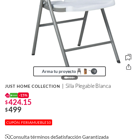
Arma tu proyecto
+
2
Silla Plegable Blanca
JUST HOME COLLECTION
-15%
424.15
$
499
$
CUPÓN: FERIAMUEBLE10
Consulta términos de
Satisfacción Garantizada