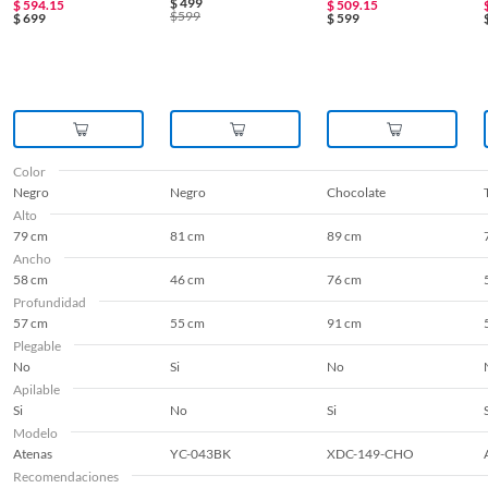
$
499
$
594.15
$
509.15
$
599
$
699
$
599
Color
Negro
Negro
Chocolate
Alto
79 cm
81 cm
89 cm
Ancho
58 cm
46 cm
76 cm
Profundidad
57 cm
55 cm
91 cm
Plegable
No
Si
No
Apilable
Si
No
Si
Modelo
Atenas
YC-043BK
XDC-149-CHO
Recomendaciones