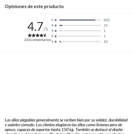
Opiniones de este producto
202
5
4.7
19
4
/5
1
3
1
2
233
comentarios
10
1
Las sillas plegables generalmente se reciben bien por su solidez, durabilidad
y asiento cómodo. Los clientes elogiaron las sillas como livianas pero de
apoyo, capaces de soportar hasta 150 kg. También se destacó el diseño