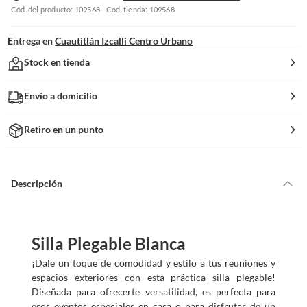
Cód. del producto: 109568
Cód. tienda: 109568
Entrega en
Cuautitlán Izcalli Centro Urbano
Stock en tienda
Envío a domicilio
Retiro en un punto
Descripción
Silla Plegable Blanca
¡Dale un toque de comodidad y estilo a tus reuniones y
espacios exteriores con esta práctica silla plegable!
Diseñada para ofrecerte versatilidad, es perfecta para
esos eventos especiales en casa o para disfrutar de un