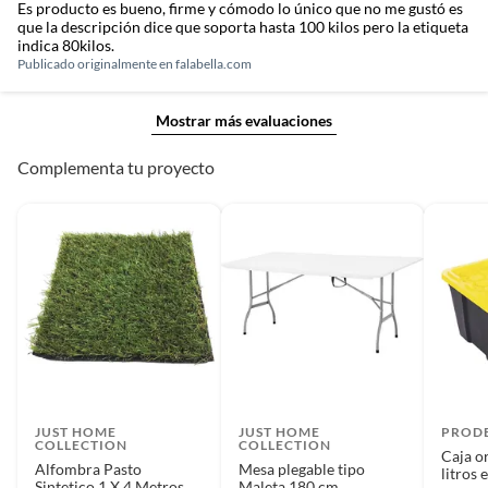
Es producto es bueno, firme y cómodo lo único que no me gustó es
que la descripción dice que soporta hasta 100 kilos pero la etiqueta
indica 80kilos.
Publicado originalmente en
falabella.com
Mostrar más evaluaciones
Complementa tu proyecto
JUST HOME
JUST HOME
PROD
COLLECTION
COLLECTION
Caja o
Alfombra Pasto
Mesa plegable tipo
litros 
Sintetico 1 X 4 Metros
Maleta 180 cm