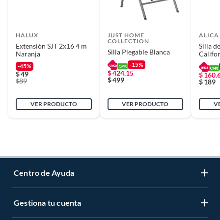
HALUX
JUST HOME
ALICA
COLLECTION
Extensión SJT 2x16 4 m
Silla d
Silla Plegable Blanca
Naranja
Califo
-15%
-45%
$
424.15
$
49
$
160.
$
499
89
$
$
189
VER PRODUCTO
VER PRODUCTO
V
Centro de Ayuda
Gestiona tu cuenta
Servicio al Cliente