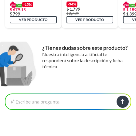
Tipo Maleta 120 Cm- Blanco
-34%
-15%
$
1,799
$
679.15
$
1,18
Para complementar tu experiencia, considera nuestras
2,729
$
$
799
$
1,39
sillas para exterior y jardín, ideales para crear un espacio
VER PRODUCTO
VER PRODUCTO
V
cómodo y funcional donde sea que te encuentres.
También, nuestras cajas y canastos plásticos son
perfectos para organizar y transportar todo lo necesario
para tus salidas, asegurando que tus pertenencias estén
¿Tienes dudas sobre este producto?
seguras y ordenadas.
Nuestra inteligencia artificial te
responderá sobre la descripción y ficha
técnica.
Escribe una pregunta