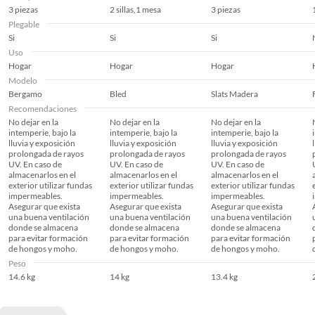
3 piezas
2 sillas,1 mesa
3 piezas
Plegable
Si
Si
Si
Uso
Hogar
Hogar
Hogar
Modelo
Bergamo
Bled
Slats Madera
Recomendaciones
No dejar en la
No dejar en la
No dejar en la
intemperie, bajo la
intemperie, bajo la
intemperie, bajo la
lluvia y exposición
lluvia y exposición
lluvia y exposición
prolongada de rayos
prolongada de rayos
prolongada de rayos
UV. En caso de
UV. En caso de
UV. En caso de
almacenarlos en el
almacenarlos en el
almacenarlos en el
exterior utilizar fundas
exterior utilizar fundas
exterior utilizar fundas
impermeables.
impermeables.
impermeables.
Asegurar que exista
Asegurar que exista
Asegurar que exista
una buena ventilación
una buena ventilación
una buena ventilación
donde se almacena
donde se almacena
donde se almacena
para evitar formación
para evitar formación
para evitar formación
de hongos y moho.
de hongos y moho.
de hongos y moho.
Peso
14.6 kg
14 kg
13.4 kg