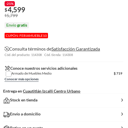
-21%
4,599
$
5,799
$
Envío
gratis
CUPÓN: FERIAMUEBLE10
Consulta términos de
Satisfacción Garantizada
Cód. del producto: 114308
Cód. tienda: 114308
Conoce nuestros servicios adicionales
Armado de Muebles Medio
$
719
Conocer más opciones
Entrega en
Cuautitlán Izcalli Centro Urbano
Stock en tienda
Envío a domicilio
Retiro en un punto