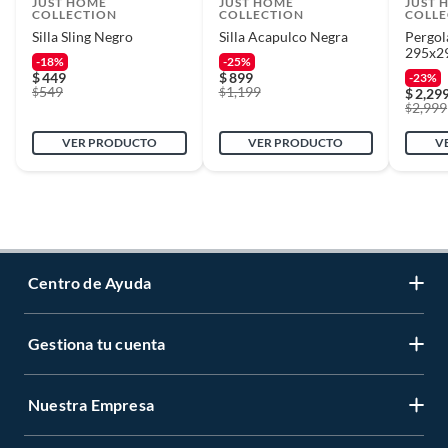
JUST HOME
JUST HOME
JUST 
COLLECTION
COLLECTION
COLLE
Silla Sling Negro
Silla Acapulco Negra
Pergol
295x2
-18%
-25%
$
449
$
899
-23%
549
1,199
$
$
$
2,29
2,999
$
VER PRODUCTO
VER PRODUCTO
V
Centro de Ayuda
Gestiona tu cuenta
Servicio al Cliente
Garantía de Precios
Nuestra Empresa
Gestiona tu cuenta
Formas de Pago
Registrate