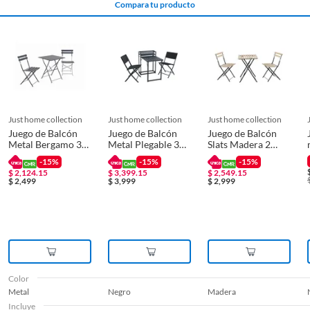
Compara tu producto
Peso máximo
120 kg
soportado
Plegable
Si
just home collection
just home collection
just home collection
Juego de Balcón
Juego de Balcón
Juego de Balcón
Recomendaciones
Mantener en exteriores
Metal Bergamo 3
Metal Plegable 3
Slats Madera 2
protegidos
Piezas
piezas
Personas
-15%
-15%
-15%
$
2,124.15
$
3,399.15
$
2,549.15
$
2,499
$
3,999
$
2,999
Requiere armado
Si
Tipo de mobiliario
Juego de Balcón
jardín
Color
Metal
Negro
Madera
Uso
Doméstico
Incluye