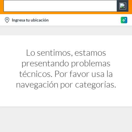
S
e
l
Ingresa tu ubicación
a
o
r
c
c
a
h
t
Lo sentimos, estamos
B
i
a
presentando problemas
o
r
n
técnicos. Por favor usa la
-
navegación por categorías.
i
c
o
n