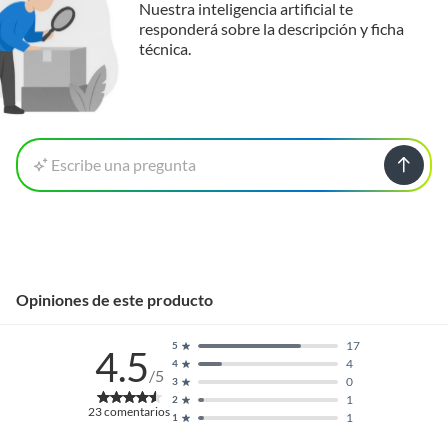
Nuestra inteligencia artificial te
responderá sobre la descripción y ficha
técnica.
Escribe una pregunta
Opiniones de este producto
17
5
4.5
4
4
/5
0
3
1
2
23
comentarios
1
1