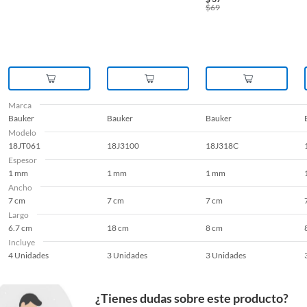
$
69
Marca
Bauker
Bauker
Bauker
Modelo
18JT061
18J3100
18J318C
Espesor
1 mm
1 mm
1 mm
Ancho
7 cm
7 cm
7 cm
Largo
6.7 cm
18 cm
8 cm
Incluye
4 Unidades
3 Unidades
3 Unidades
¿Tienes dudas sobre este producto?