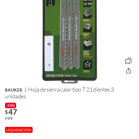
Hoja de sierra calar tipo T 21 dientes 3
BAUKER
unidades
-53%
47
$
99
$
LIQUIDACIÓN