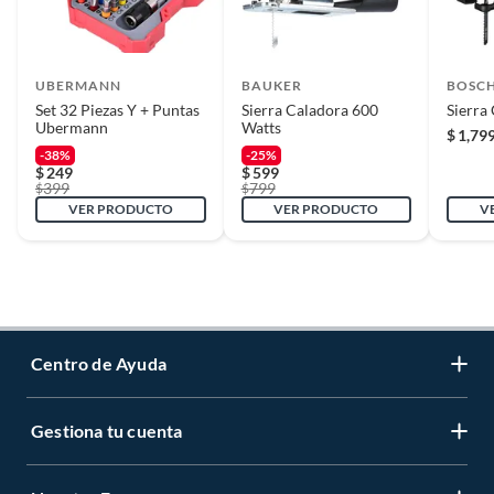
UBERMANN
BAUKER
BOSC
Set 32 Piezas Y + Puntas
Sierra Caladora 600
Sierra
Ubermann
Watts
$
1,79
-38%
-25%
$
249
$
599
399
799
$
$
VER PRODUCTO
VER PRODUCTO
V
Centro de Ayuda
Gestiona tu cuenta
Servicio al Cliente
Garantía de Precios