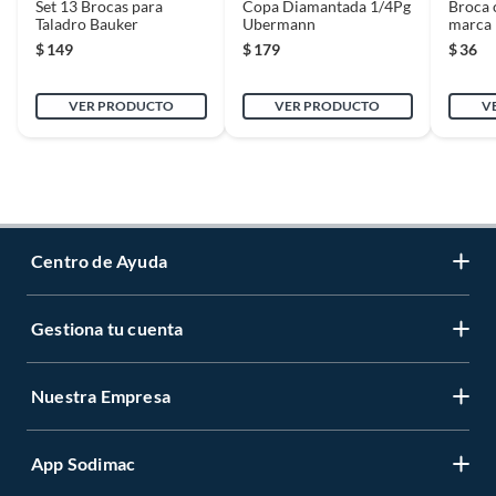
Set 13 Brocas para
Copa Diamantada 1/4Pg
Broca 
Taladro Bauker
Ubermann
marca
$
149
$
179
$
36
VER PRODUCTO
VER PRODUCTO
V
Centro de Ayuda
Gestiona tu cuenta
Servicio al Cliente
Garantía de Precios
Nuestra Empresa
Gestiona tu cuenta
Formas de Pago
Registrate
Venta a empresas
App Sodimac
Nuestras tiendas
Cambiar Contraseña