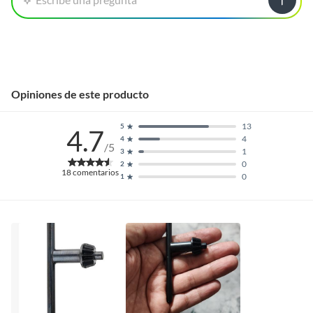
Opiniones de este producto
13
5
4.7
4
4
/5
1
3
0
2
18
comentarios
0
1