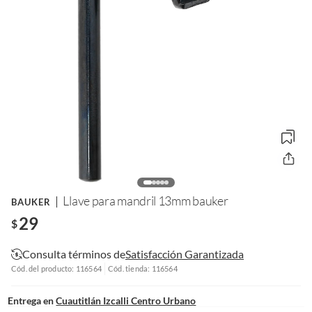
Llave para mandril 13mm bauker
BAUKER
29
$
Consulta términos de
Satisfacción Garantizada
Cód. del producto: 116564
Cód. tienda: 116564
Entrega en
Cuautitlán Izcalli Centro Urbano