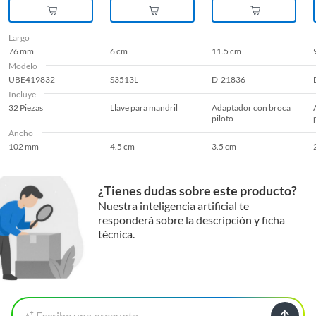
Largo
76 mm
6 cm
11.5 cm
Modelo
UBE419832
S3513L
D-21836
Incluye
32 Piezas
Llave para mandril
Adaptador con broca
piloto
Ancho
102 mm
4.5 cm
3.5 cm
¿Tienes dudas sobre este producto?
Nuestra inteligencia artificial te
responderá sobre la descripción y ficha
técnica.
Escribe una pregunta