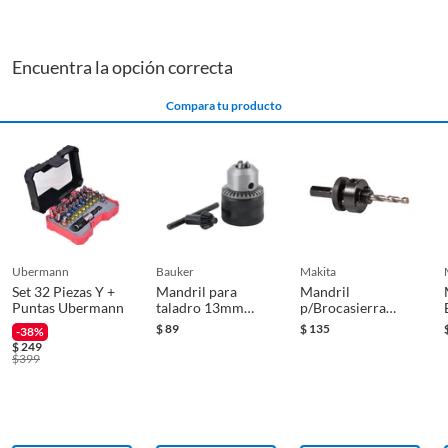
Encuentra la opción correcta
Compara tu producto
ubermann
bauker
makita
Set 32 Piezas Y +
Mandril para
Mandril
Puntas Ubermann
taladro 13mm
p/Brocasierra
bauker
(2"-6") c/Broca
$
89
$
135
-38%
Piloto
$
249
$
399