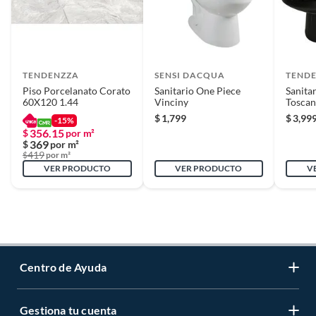
TENDENZZA
SENSI DACQUA
TEND
Piso Porcelanato Corato
Sanitario One Piece
Sanita
60X120 1.44
Vinciny
Toscan
$
1,799
$
3,99
-15%
356.15
$
por m²
369
$
por m²
419
$
por m²
VER PRODUCTO
VER PRODUCTO
V
Centro de Ayuda
Gestiona tu cuenta
Servicio al Cliente