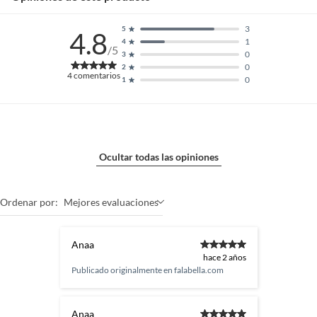
3
5
4.8
1
4
/5
0
3
0
2
4
comentarios
0
1
Ocultar todas las opiniones
Ordenar por:
Mejores evaluaciones
Anaa
hace 2 años
Publicado originalmente en
falabella.com
Anaa