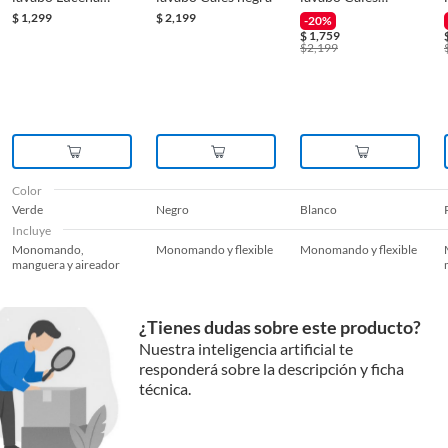
verde
blanco
$
1,299
$
2,199
-20%
$
1,759
$
2,199
Color
Verde
Negro
Blanco
Incluye
Monomando,
Monomando y flexible
Monomando y flexible
manguera y aireador
¿Tienes dudas sobre este producto?
Nuestra inteligencia artificial te
responderá sobre la descripción y ficha
técnica.