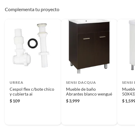
Complementa tu proyecto
URREA
SENSI DACQUA
SENSI
Cespol flex c/bote chico
Mueble de baño
Mueble
y cubierta ai
Abrantes blanco wengué
50X43
$
109
$
3,999
$
1,59