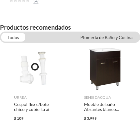
(0)
Productos recomendados
Todos
Plomería de Baño y Cocina
Muebles para baño
Desagües, Contras y Contracanastas
Mangueras Flexibles para Agua
Inodoros
Llaves para Agua y Válvulas
Lavabos para baños
Mezcladoras para fregaderos
URREA
SENSI DACQUA
Cespol flex c/bote
Mueble de baño
chico y cubierta ai
Abrantes blanco
wengué
$
109
$
3,999