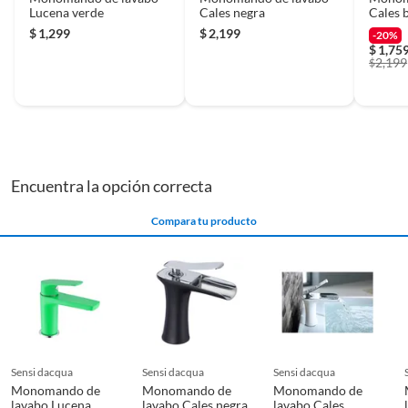
Lucena verde
Cales negra
Cales 
$
1,299
$
2,199
-20%
$
1,75
2,199
$
Encuentra la opción correcta
Compara tu producto
sensi dacqua
sensi dacqua
sensi dacqua
Monomando de
Monomando de
Monomando de
lavabo Lucena
lavabo Cales negra
lavabo Cales