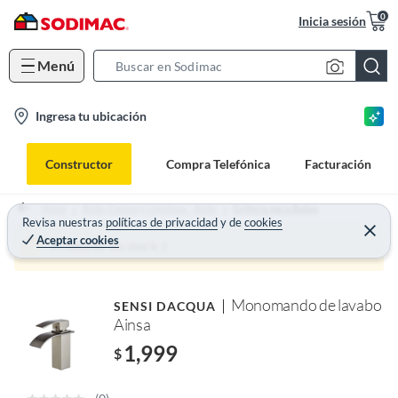
0
Inicia sesión
Menú
S
e
l
Ingresa tu ubicación
a
o
r
c
c
Constructor
Compra Telefónica
Facturación
a
h
t
B
Home
Baño, Cocina y Limpieza. - Baño
Grifería para Baños
i
Revisa nuestras
políticas de privacidad
y
de
cookies
a
Aceptar cookies
o
r
Producto sin stock :(
n
-
Monomando de lavabo
SENSI DACQUA
i
Ainsa
c
1,999
o
$
n