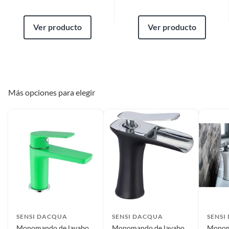
Ver producto
Ver producto
Más opciones para elegir
SENSI DACQUA
SENSI DACQUA
SENSI
Monomando de lavabo
Monomando de lavabo
Monom