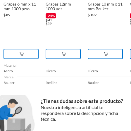
Grapas 6 mm x 11
Grapas 12mm
Grapas 10 mm x 11
mm 1000 pzas
1000 uds
mm Bauker
Reembolso de dinero
Bauker
$
89
$
109
-24%
Iniciaremos el reembolso de tu dinero cuando recibamos el producto.
$
45
$
59
Material
Acero
Hierro
Hierro
Marca
Bauker
Redline
Bauker
¿Tienes dudas sobre este producto?
Nuestra inteligencia artificial te
responderá sobre la descripción y ficha
técnica.