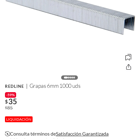
Grapas 6mm 1000 uds
REDLINE
-59%
35
$
85
$
LIQUIDACIÓN
Consulta términos de
Satisfacción Garantizada