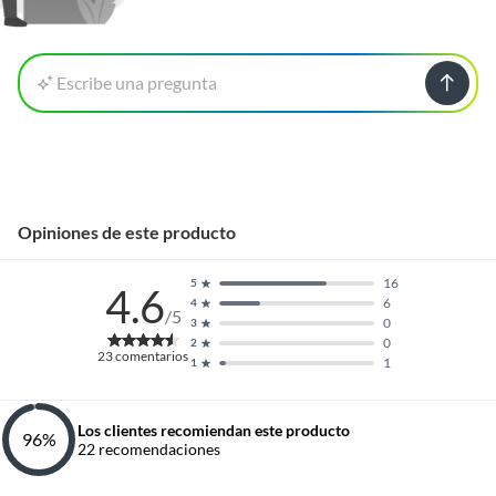
Escribe una pregunta
Opiniones de este producto
16
5
4.6
6
4
/5
0
3
0
2
23
comentarios
1
1
Los clientes recomiendan este producto
96
%
22
recomendaciones