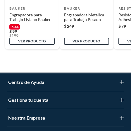
BAUKER
BAUKER
RESIS
Engrapadora para
Engrapadora Metálica
Resist
Trabajo Liviano Bauker
para Trabajo Pesado
Adhesi
Fuerte
$
249
$
79
-50%
227 G
$
99
199
$
VER PRODUCTO
VER PRODUCTO
V
Centro de Ayuda
Gestiona tu cuenta
Servicio al Cliente
Garantía de Precios
Nuestra Empresa
Gestiona tu cuenta
Formas de Pago
Registrate