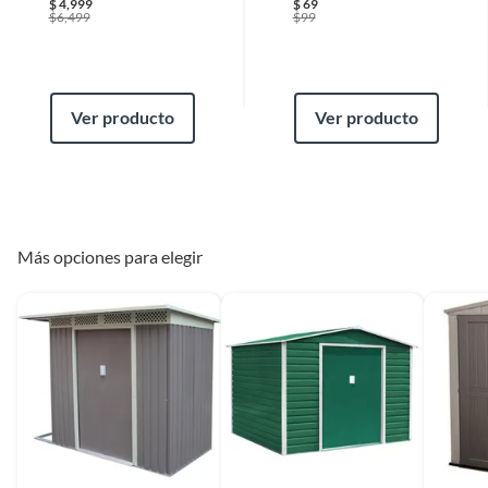
producto se realizará en un lapso de 72 horas posteriores a tu
$
4,999
$
69
$
6,499
$
99
notificación; este tiempo puede variar en temporadas de alta demanda.
Largo
2.1 m
Requisitos
Marca
Ergo
Ver producto
Ver producto
Para poder gozar de este beneficio, deberás cumplir con los siguientes
requisitos:
Material
Policarbonato
* El producto debe estar en buenas condiciones (sin usar, sin deterioro,
sin armar, sin instalar, con manuales y Pólizas de garantía originales, con
todas sus piezas y accesorios; con empaque original y en buenas
Número de niveles
1
condiciones).
Más opciones para elegir
* Presentar el ticket de compra y/o factura.
Recuerda que, al momento de la recolección, nuestro personal verificará
que los requisitos descritos con anterioridad sean cumplidos para
aprobar que cuentas con el beneficio de Satisfacción garantizada.
Reembolso de dinero
Iniciaremos el reembolso de tu dinero cuando recibamos el producto.