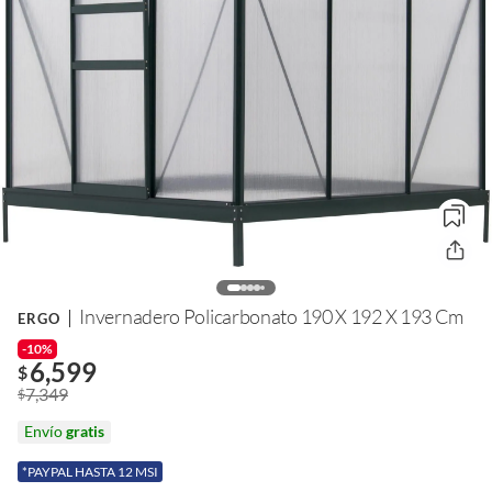
Invernadero Policarbonato 190 X 192 X 193 Cm
ERGO
-10%
6,599
$
7,349
$
Envío
gratis
*PAYPAL HASTA 12 MSI