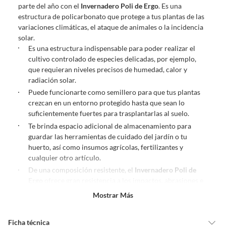
parte del año con el
Invernadero Poli de Ergo
. Es una
estructura de policarbonato que protege a tus plantas de las
variaciones climáticas, el ataque de animales o la incidencia
solar.
Es una estructura indispensable para poder realizar el
cultivo controlado de especies delicadas, por ejemplo,
que requieran niveles precisos de humedad, calor y
radiación solar.
Puede funcionarte como semillero para que tus plantas
crezcan en un entorno protegido hasta que sean lo
suficientemente fuertes para trasplantarlas al suelo.
Te brinda espacio adicional de almacenamiento para
guardar las herramientas de cuidado del jardín o tu
huerto, así como insumos agrícolas, fertilizantes y
cualquier otro artículo.
De una composición resistente, el
Invernadero Poli de
Ergo
ofrece gran resistencia a los impactos, abrasiones e
inclemencias del tiempo.
Mostrar Más
Es una estructura fácil de ensamblar, que no requiere la
colocación de clavos. Incluye las instrucciones y las
Ficha técnica
piezas para un montaje correcto de todos sus