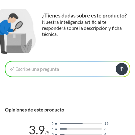
¿Tienes dudas sobre este producto?
Nuestra inteligencia artificial te
responderá sobre la descripción y ficha
técnica.
Escribe una pregunta
Opiniones de este producto
19
5
3.9
6
4
/5
4
3