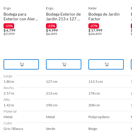
ergo
ergo
keter
Bodega para
Bodega Exterior de
Bodega de Jardín
Exterior con Alero
Jardín 213 x 127 x
Factor
257 x 142 x 180 cm
190 cm
-15%
-23%
-27%
$
6,799
$
4,999
$
17,999
$
7,999
$
6,499
$
24,499
Largo
1.80 m
127 cm
113.5 cm
Ancho
2.57 m
213 cm
178 cm
Alto
1.42 m
190 cm
208 cm
Material
Metal
Metal
Polipropileno
Color
Gris / Blanco
Verde
Beige.