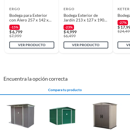
ERGO
ERGO
KETER
Bodega para Exterior
Bodega Exterior de
Bodega
con Alero 257 x 142 x
Jardín 213 x 127 x 190
-27%
180 cm
cm
$
17,9
-15%
-23%
24,49
$
$
6,799
$
4,999
7,999
6,499
$
$
VER PRODUCTO
VER PRODUCTO
V
Encuentra la opción correcta
Compara tu producto