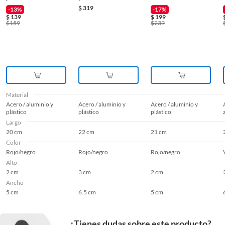
$
319
-13%
-17%
$
139
$
199
$
159
$
239
Material
Acero / aluminio y
Acero / aluminio y
Acero / aluminio y
plástico
plástico
plástico
Largo
20 cm
22 cm
21 cm
Color
Rojo/negro
Rojo/negro
Rojo/negro
Alto
2 cm
3 cm
2 cm
Ancho
5 cm
6.5 cm
5 cm
¿Tienes dudas sobre este producto?