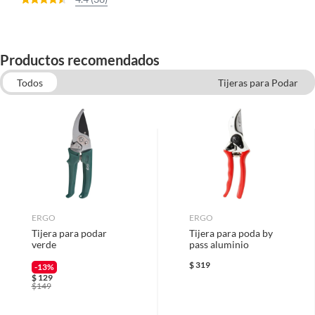
Productos recomendados
Todos
Tijeras para Podar
Rastrillos y Escobas para Jardín
Palas
Desbrozadoras y Orilladoras de Pasto
Herramientas para jardinería
Fertilizantes y Abonos
Aspersores y Pistolas de Riego
Machetes
ERGO
ERGO
Tijera para podar
Tijera para poda by
verde
pass aluminio
$
319
-13%
$
129
$
149