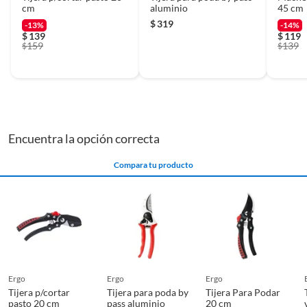
cm
aluminio
45 cm
$
319
-13%
-14%
$
139
$
119
159
139
$
$
Encuentra la opción correcta
Compara tu producto
ergo
ergo
ergo
Tijera p/cortar
Tijera para poda by
Tijera Para Podar
pasto 20 cm
pass aluminio
20 cm