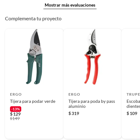
Mostrar más evaluaciones
Complementa tu proyecto
ERGO
ERGO
TRUP
Tijera para podar verde
Tijera para poda by pass
Escoba
aluminio
diente
-13%
$
319
$
109
$
129
149
$