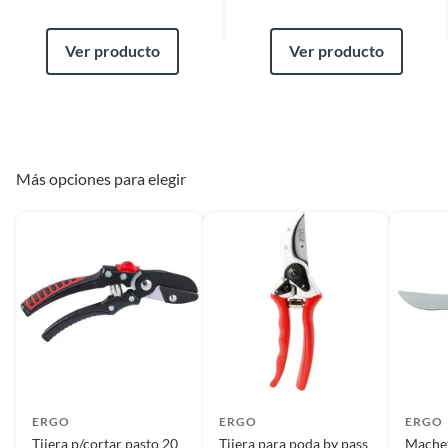
Ver producto
Ver producto
Más opciones para elegir
ERGO
ERGO
ERGO
Tijera p/cortar pasto 20
Tijera para poda by pass
Machet