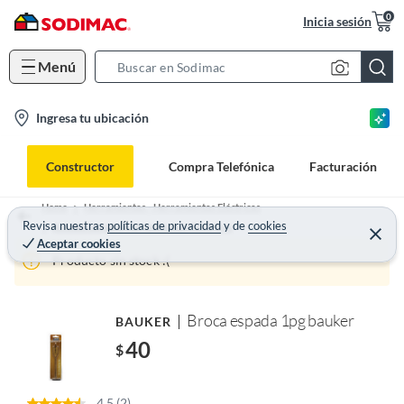
0
Inicia sesión
Menú
S
e
l
Ingresa tu ubicación
a
o
r
c
c
Constructor
Compra Telefónica
Facturación
a
h
t
B
Home
Herramientas - Herramientas Eléctricas
i
Revisa nuestras
políticas de privacidad
y
de
cookies
a
Accesorios para Herramientas Eléctricas
Aceptar cookies
o
r
Producto sin stock :(
n
-
i
Broca espada 1pg bauker
BAUKER
c
40
$
o
n
4.5 (2)