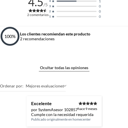
4.5
1
4
/5
0
3
0
2
2
comentarios
0
1
Los clientes recomiendan este producto
100
%
2
recomendaciones
Ocultar todas las opiniones
Ordenar por:
Mejores evaluaciones
Excelente
hace 9 meses
por SystemAsesor 102857
Cumple con la necesidad requerida
Publicado originalmente en
homecenter