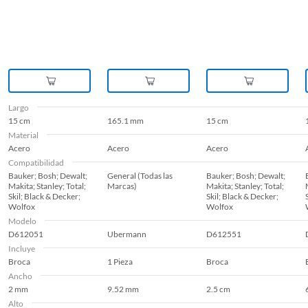
Largo
15 cm
165.1 mm
15 cm
Material
Acero
Acero
Acero
Compatibilidad
Bauker; Bosh; Dewalt;
General (Todas las
Bauker; Bosh; Dewalt;
Makita; Stanley; Total;
Marcas)
Makita; Stanley; Total;
Skil; Black & Decker;
Skil; Black & Decker;
Wolfox
Wolfox
Modelo
D612051
Ubermann
D612551
Incluye
Broca
1 Pieza
Broca
Ancho
2 mm
9.52 mm
2.5 cm
Alto