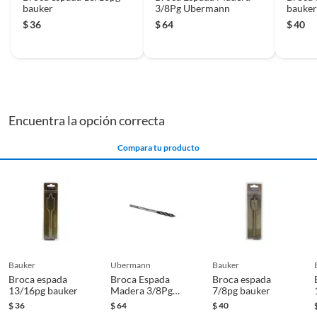
bauker
3/8Pg Ubermann
bauke
$
36
$
64
$
40
Encuentra la opción correcta
Compara tu producto
bauker
ubermann
bauker
Broca espada
Broca Espada
Broca espada
13/16pg bauker
Madera 3/8Pg
7/8pg bauker
Ubermann
$
36
$
64
$
40