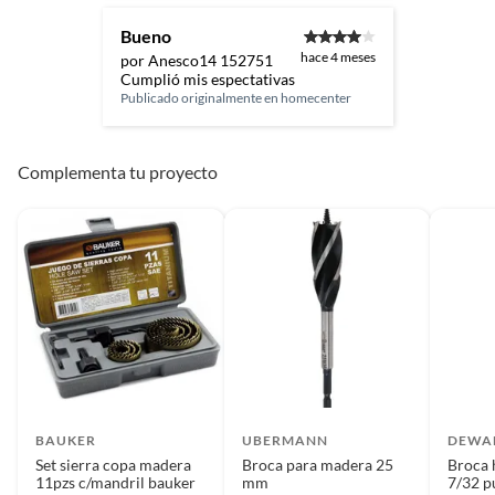
Bueno
hace 4 meses
por Anesco14 152751
Cumplió mis espectativas
Publicado originalmente en
homecenter
Complementa tu proyecto
BAUKER
UBERMANN
DEWA
Set sierra copa madera
Broca para madera 25
Broca 
11pzs c/mandril bauker
mm
7/32 p