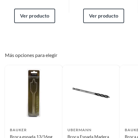
Ver producto
Ver producto
Más opciones para elegir
BAUKER
UBERMANN
BAUK
Broca espada 13/16pg
Broca Espada Madera
Broca 