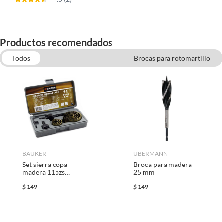
Productos recomendados
Todos
Brocas para rotomartillo
Accesorios para Herramientas Eléctricas
Tornillería y Fijaciones
Herramientas
Accesorios para lijadoras
Pegamentos, Adhesivos y Fijadores
BAUKER
UBERMANN
Set sierra copa
Broca para madera
madera 11pzs
25 mm
c/mandril bauker
$
149
$
149