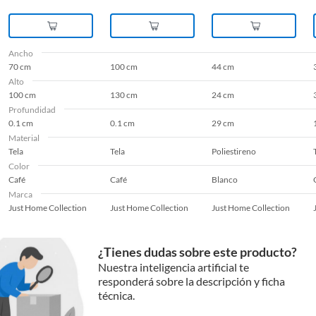
Ancho
70 cm
100 cm
44 cm
Alto
100 cm
130 cm
24 cm
Profundidad
0.1 cm
0.1 cm
29 cm
Material
Tela
Tela
Poliestireno
Color
Café
Café
Blanco
Marca
Just Home Collection
Just Home Collection
Just Home Collection
¿Tienes dudas sobre este producto?
Nuestra inteligencia artificial te
responderá sobre la descripción y ficha
técnica.