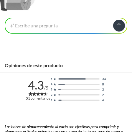
Escribe una pregunta
Opiniones de este producto
34
5
4.3
8
4
/5
3
3
2
2
51
comentarios
4
1
Los bolsas de almacenamiento al vacío son efectivas para comprimir y
almacenar artículos voluminosos como ropa de invierno, ropa de cama y