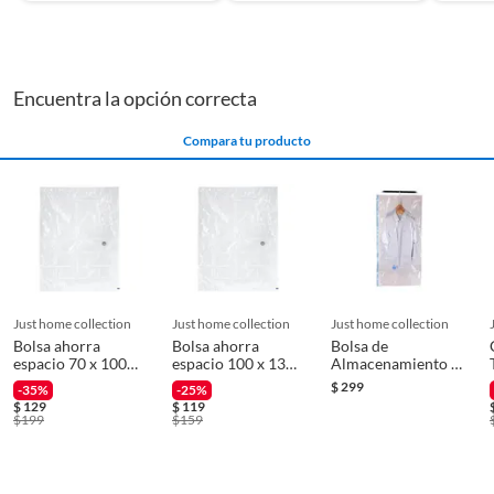
protegidos. Estas opciones te ayudarán a crear un
ambiente más funcional y ordenado en tu hogar.
Encuentra la opción correcta
Compara tu producto
just home collection
just home collection
just home collection
Bolsa ahorra
Bolsa ahorra
Bolsa de
espacio 70 x 100
espacio 100 x 130
Almacenamiento al
cm
centímetros
Vacío
$
299
-35%
-25%
$
129
$
119
$
199
$
159