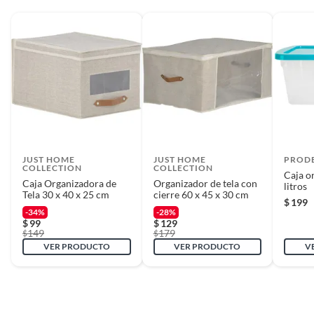
JUST HOME
JUST HOME
PROD
COLLECTION
COLLECTION
Caja o
Caja Organizadora de
Organizador de tela con
litros
Tela 30 x 40 x 25 cm
cierre 60 x 45 x 30 cm
$
199
-34%
-28%
$
99
$
129
149
179
$
$
VER PRODUCTO
VER PRODUCTO
V