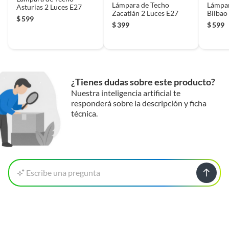
Lámpara de Techo
Lámpar
Asturias 2 Luces E27
Zacatlán 2 Luces E27
Bilbao
$
599
Plata
$
399
$
599
¿Tienes dudas sobre este producto?
Nuestra inteligencia artificial te
responderá sobre la descripción y ficha
técnica.
Escribe una pregunta