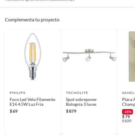
Complementa tu proyecto
PHILIPS
TECNOLITE
SANEL
Foco Led Vela Filamento
Spot sobreponer
Placa 
E14 4.5W Luz Fría
Bolognia 3 luces
Champ
$
69
$
879
-28%
$
79
109
$