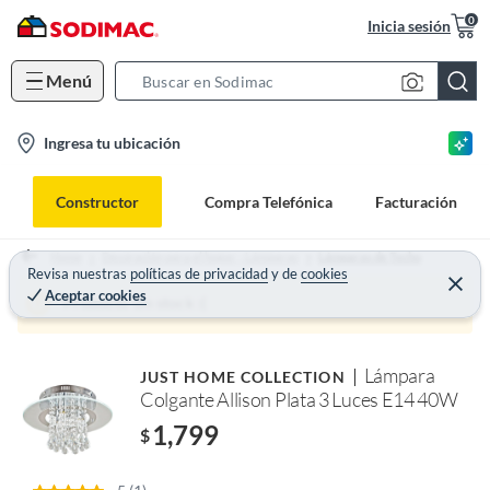
0
Inicia sesión
Menú
S
e
l
Ingresa tu ubicación
a
o
r
c
c
Constructor
Compra Telefónica
Facturación
a
h
t
B
Home
Decoración para el hogar - Lámparas
Lámparas de Techo
i
Revisa nuestras
políticas de privacidad
y
de
cookies
a
Aceptar cookies
o
r
Producto sin stock :(
n
-
Lámpara
JUST HOME COLLECTION
i
Colgante Allison Plata 3 Luces E14 40W
c
1,799
o
$
n