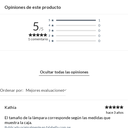
Opiniones de este producto
1
5
5
0
4
/5
0
3
0
2
1
comentario
0
1
Ocultar todas las opiniones
Ordenar por:
Mejores evaluaciones
Kathia
hace 3 años
El tamaño de la làmpara corresponde según las medidas que
muestra la caja.
Publicado originalmente en
falabella.com.pe