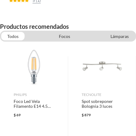
5 (1)
Productos recomendados
Todos
Focos
Lámparas
Placas para Apagadores y Contactos Modernos
Lámparas de Plafón
Lámparas de Pared Interior
Lámparas de Sobreponer
PHILIPS
TECNOLITE
Foco Led Vela
Spot sobreponer
Filamento E14 4.5W
Bolognia 3 luces
Luz Fría
$
69
$
879