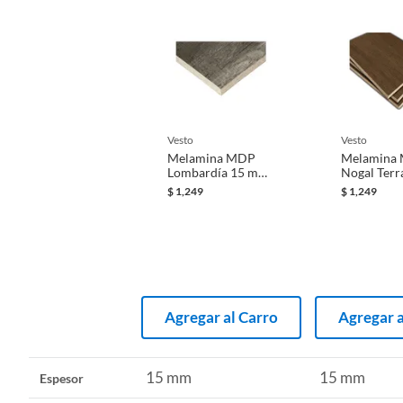
vesto
vesto
Melamina MDP
Melamina
Lombardía 15 mm
Nogal Terr
183 x 250 cm.
mm 183 x 
$
1,249
$
1,249
Agregar al Carro
Agregar a
15 mm
15 mm
Espesor