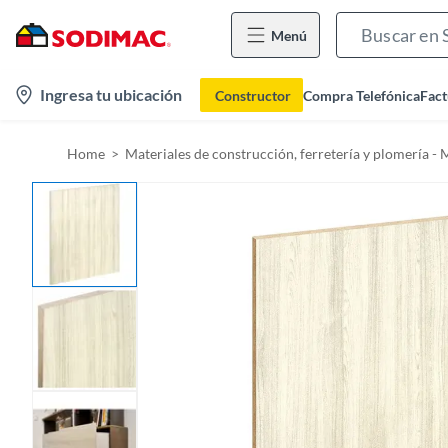
Menú
l
Ingresa tu ubicación
Constructor
Compra Telefónica
Fact
o
c
Home
Materiales de construcción, ferretería y plomería - 
a
t
i
o
n
-
i
c
o
n