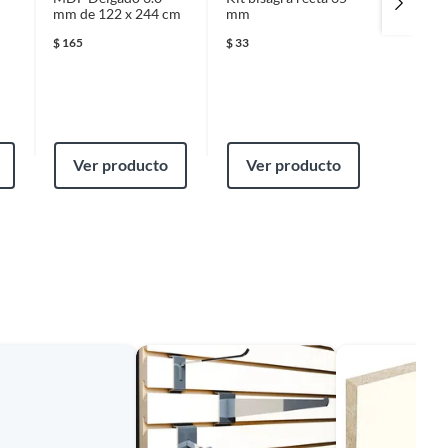
mm de 122 x 244 cm
mm
con torn
5
$
165
$
33
$
59
Ver producto
Ver producto
Ver