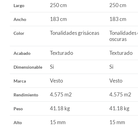
250 cm
250 cm
Largo
183 cm
183 cm
Ancho
Tonalidades grisáceas
Tonalidades 
Color
oscuras
Texturado
Texturado
Acabado
Si
Si
Dimensionable
Vesto
Vesto
Marca
4.575 m2
4.575 m2
Rendimiento
41.18 kg
41.18 kg
Peso
15 mm
15 mm
Alto