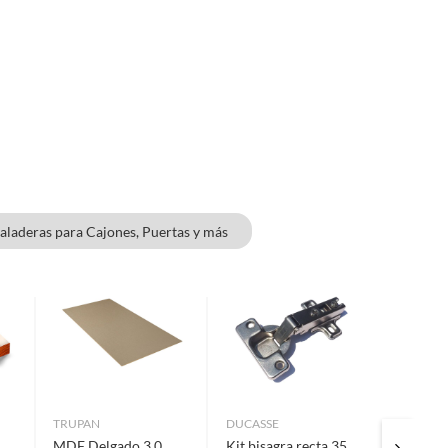
aladeras para Cajones, Puertas y más
TRUPAN
DUCASSE
FIXSER
MDF Delgado 3.0
Kit bisagra recta 35
Bisagra