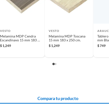
 producto.
VESTO
VESTO
ARAU
Melamina MDP Cendra
Melamina MDP Toscana
Tablero
Escandinavo 15 mm 183 x
15 mm 183 x 250 cm.
mm Bla
250 cm
$
1,249
$
1,249
$
749
Compara tu producto