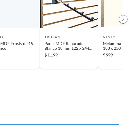
CO
TRUPAN
VESTO
 MDF Frosty de 15
Panel MDF Ranurado
Melamina Blan
nco
Blanco 18 mm 122 x 244
183 x 250 cm
cm
$
1,199
$
999