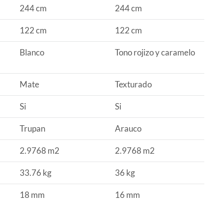
244 cm
244 cm
122 cm
122 cm
Blanco
Tono rojizo y caramelo
Mate
Texturado
Si
Si
Trupan
Arauco
2.9768 m2
2.9768 m2
33.76 kg
36 kg
18 mm
16 mm