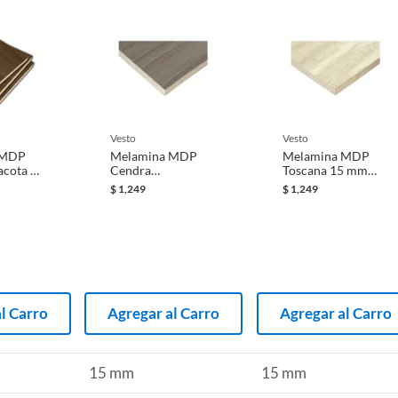
vesto
vesto
 MDP
Melamina MDP
Melamina MDP
acota 15
Cendra
Toscana 15 mm
250 cm.
Escandinavo 15
183 x 250 cm.
$
1,249
$
1,249
mm 183 x 250 cm
l Carro
Agregar al Carro
Agregar al Carro
15 mm
15 mm