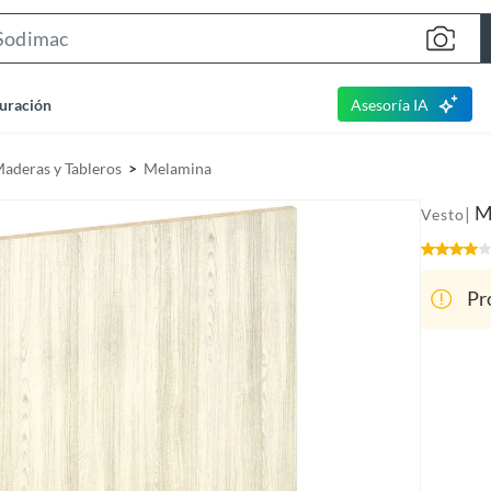
S
e
a
uración
Asesoría IA
r
c
Maderas y Tableros
Melamina
h
B
M
|
Vesto
a
r
Pr