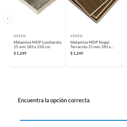
Iniciaremos el reembolso de tu dinero cuando recibamos el
VESTO
VESTO
Melamina MDP Lombardía
Melamina MDP Nogal
15 mm 183 x 250 cm.
Terracota 15 mm 183 x
250 cm.
$
1,249
$
1,249
Encuentra la opción correcta