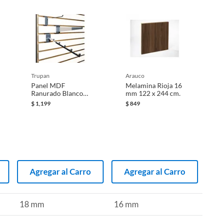
trupan
arauco
Panel MDF
Melamina Rioja 16
Ranurado Blanco
mm 122 x 244 cm.
18 mm 122 x 244
$
1,199
$
849
cm
Agregar al Carro
Agregar al Carro
18 mm
16 mm