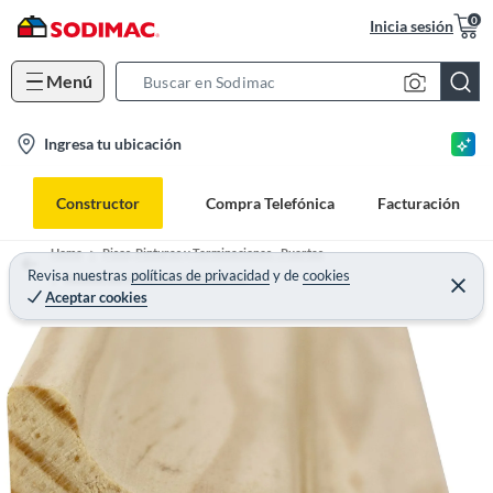
0
Inicia sesión
Menú
S
e
l
Ingresa tu ubicación
a
o
r
c
c
Constructor
Compra Telefónica
Facturación
a
h
t
B
Home
Pisos, Pinturas y Terminaciones - Puertas
i
Revisa nuestras
políticas de privacidad
y
de
cookies
a
Accesorios y Marcos para Puertas
Aceptar cookies
o
r
n
-
i
c
o
n