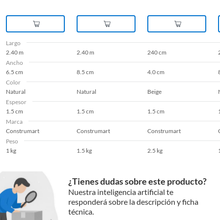
Largo
2.40 m
2.40 m
240 cm
Ancho
6.5 cm
8.5 cm
4.0 cm
Color
Natural
Natural
Beige
Espesor
1.5 cm
1.5 cm
1.5 cm
Marca
Construmart
Construmart
Construmart
Peso
1 kg
1.5 kg
2.5 kg
¿Tienes dudas sobre este producto?
Nuestra inteligencia artificial te
responderá sobre la descripción y ficha
técnica.