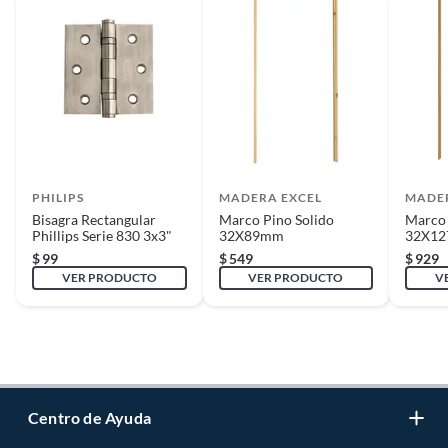
PHILIPS
MADERA EXCEL
MADE
Bisagra Rectangular
Marco Pino Solido
Marco 
Phillips Serie 830 3x3"
32X89mm
32X1
$
99
$
549
$
929
VER PRODUCTO
VER PRODUCTO
V
Centro de Ayuda