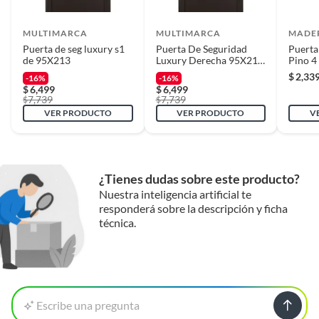
MULTIMARCA
MULTIMARCA
MADE
Puerta de seg luxury s1
Puerta De Seguridad
Puerta
de 95X213
Luxury Derecha 95X213
Pino 4
Cm
213 cm
$
2,33
-16%
-16%
$
6,499
$
6,499
7,739
7,739
$
$
VER PRODUCTO
VER PRODUCTO
V
¿Tienes dudas sobre este producto?
Nuestra inteligencia artificial te
responderá sobre la descripción y ficha
técnica.
Escribe una pregunta