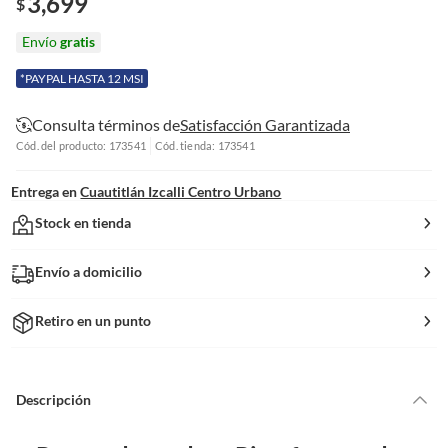
3,699
$
Envío
gratis
*PAYPAL HASTA 12 MSI
Consulta términos de
Satisfacción Garantizada
Cód. del producto: 173541
Cód. tienda: 173541
Entrega en
Cuautitlán Izcalli Centro Urbano
Stock en tienda
Envío a domicilio
Retiro en un punto
Descripción