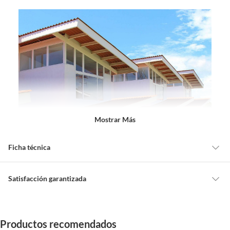
Mostrar Más
Ficha técnica
Marca
Mexalit
Satisfacción garantizada
Cambiar o devolver un producto
Características
Medidas 98 cm x 244 cm
Todas las compras que realices en Sodimac están sujetas al beneficio de
Productos recomendados
Satisfacción garantizada. Esto significa que, si no te gustó el producto