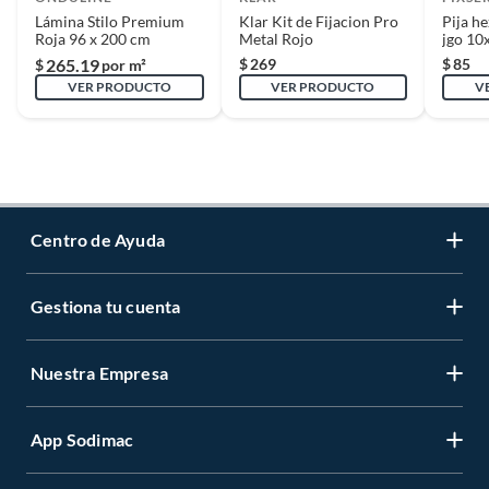
Lámina Stilo Premium
Klar Kit de Fijacion Pro
Pija h
Roja 96 x 200 cm
Metal Rojo
jgo 10
265.19
$
269
$
85
$
por m²
VER PRODUCTO
VER PRODUCTO
V
Centro de Ayuda
Gestiona tu cuenta
Servicio al Cliente
Garantía de Precios
Nuestra Empresa
Gestiona tu cuenta
Formas de Pago
Registrate
Venta a empresas
App Sodimac
Nuestras tiendas
Cambiar Contraseña
Términos y Condiciones
Código de Etica