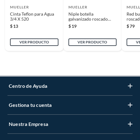
MUELLER
MUELLER
MUEL
Cinta Teflon para Agua
Niple botella
Red bu
3/4 X 520
galvanizado roscado
roscad
1/2"
$
13
$
19
$
79
VER PRODUCTO
VER PRODUCTO
V
Centro de Ayuda
Gestiona tu cuenta
Servicio al Cliente
Garantía de Precios
Nuestra Empresa
Gestiona tu cuenta
Formas de Pago
Registrate