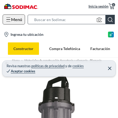
0
Inicia sesión
Menú
S
e
l
Ingresa tu ubicación
a
o
r
c
c
Constructor
Compra Telefónica
Facturación
a
h
t
B
Home
Materiales de construcción, ferretería y plomería - Plomería
i
Revisa nuestras
políticas de privacidad
y
de
cookies
a
Bombas de Agua y Equipos Hidroneumáticos
Aceptar cookies
o
r
n
-
i
c
o
n