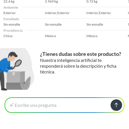
22.6 kg
2.969 kg
0.72 kg
Ambiente
Largo
1 cm
Exterior
Interior,Exterior
Interior,Exterior
Esmaltado
Sin esmalte
Sin esmalte
Sin esmalte
Procedencia
Marca
Perdura
China
México
México
Modelo
Piedra Fastset Beige
¿Tienes dudas sobre este producto?
Nuestra inteligencia artificial te
responderá sobre la descripción y ficha
Peso
3.85 kg
técnica.
Procedencia
México
Rendimiento por caja
1.000 m2
Escribe una pregunta
Resistencia a la
Alta
humedad