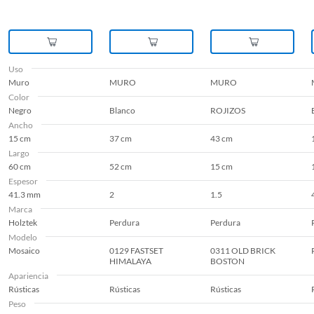
Esmaltado
Sin esmalte
Uso
Espacio recomendado
Terrazas-Exterior
Muro
MURO
MURO
Color
Negro
Blanco
ROJIZOS
Espesor
41.3 mm
Ancho
15 cm
37 cm
43 cm
Largo
60 cm
52 cm
15 cm
Estilo deco
Vintage Moderno
Espesor
41.3 mm
2
1.5
Marca
Forma
Rectangular
Holztek
Perdura
Perdura
Modelo
Mosaico
0129 FASTSET
0311 OLD BRICK
Formato del producto
Caja
HIMALAYA
BOSTON
Apariencia
Rústicas
Rústicas
Rústicas
Garantía
1 mes
Peso