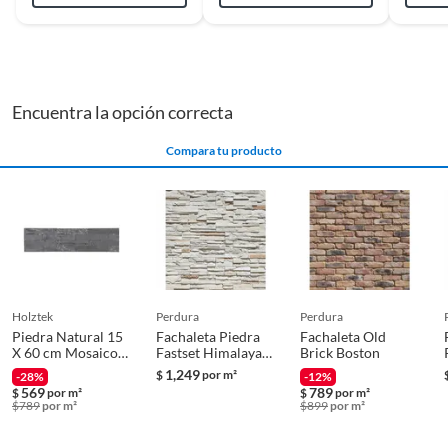
Coeficiente de
No aplica
fricción DCOF
Encuentra la opción correcta
Color
Beige
Compara tu producto
Color referencial
Beige
Compatible con suelo
No
radiante
holztek
perdura
perdura
Piedra Natural 15
Fachaleta Piedra
Fachaleta Old
Cuenta con biselado
No
X 60 cm Mosaico
Fastset Himalaya
Brick Boston
Negro 0.63 m2
Para Exterior Mate
1,249
$
por m²
-28%
-12%
1 M2
569
789
$
por m²
$
por m²
$
789
por m²
$
899
por m²
Cuenta con
No
protección UV