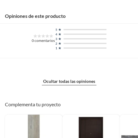
Opiniones de este producto
Resistencia a
No
rayaduras
5
4
3
0
comentarios
Resistencia al
No Aplica
2
1
desgaste
Resistencia al tráfico
Tráfico Residencial
Ocultar todas las opiniones
Separación en
1 mm
instalación
Complementa tu proyecto
Textura de superficie
Texturado
Tipo de borde
No Rectificado