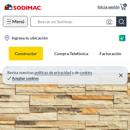
0
Inicia sesión
Menú
S
e
l
Ingresa tu ubicación
a
o
r
c
c
Constructor
Compra Telefónica
Facturación
a
h
t
B
Home
Pisos, Pinturas y Terminaciones - Pisos y azulejos
Piso tipo piedra
i
Revisa nuestras
políticas de privacidad
y
de
cookies
a
Aceptar cookies
o
r
n
-
i
c
o
n