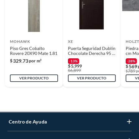
Tipo de piedra
Piedra Pizarra
Tipo de revestimiento
Piedra
MOHAWK
XE
HOLZ
Piso Gres Cobalto
Puerta Seguridad Dublín
Piedra
Rovere 20X90 Mate 1.81
Chocolate Derecha 95 x
cm Mos
Unidades por
7 unidad(es)
215 cm
m2
329.73
$
por m²
empaque
-13%
-28%
$
5,999
569
$
6,899
$
789
$
p
VER PRODUCTO
VER PRODUCTO
V
Uso
Muro
Uso de revestimiento
Muro
Centro de Ayuda