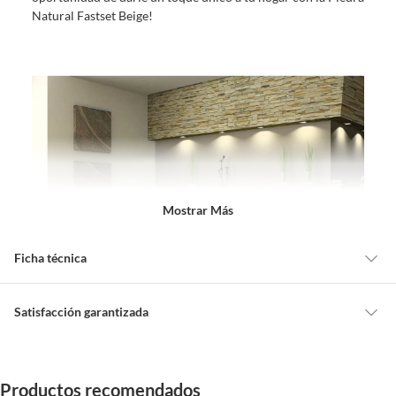
Natural Fastset Beige!
Mostrar Más
Ficha técnica
Absorción de Agua
Eb menor =0,5% (Grupo BIa)
Satisfacción garantizada
Cambiar o devolver un producto
Acabado
Mate
Todas las compras que realices en Sodimac están sujetas al beneficio de
Productos recomendados