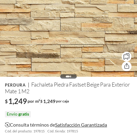
Fachaleta Piedra Fastset Beige Para Exterior
PERDURA
Mate 1 M2
1,249
$
1,249
por m²
$
por caja
Envío
gratis
Consulta términos de
Satisfacción Garantizada
Cód. del producto: 197815
Cód. tienda: 197815