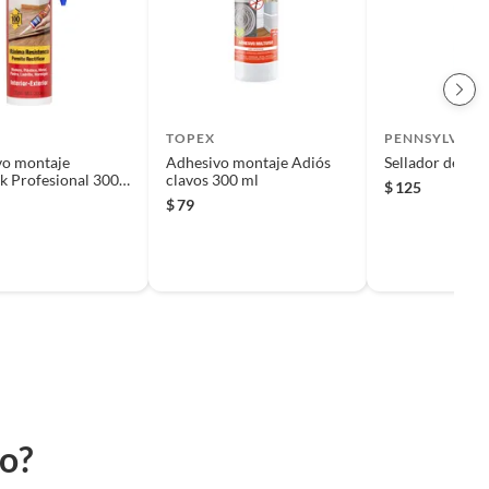
TOPEX
PENNSYLVANI
vo montaje
Adhesivo montaje Adiós
Sellador de sil
 Profesional 300
clavos 300 ml
$
125
$
79
to?