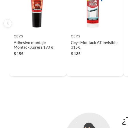
Iniciaremos el reembolso de tu dinero cuando recibamos el
Peso
0.3 kg
Cuenta con resistencia al agua
Si
CEYS
CEYS
Adhesivo montaje
Ceys Montack AT invisible
Montack Xpress 190 g
315g.
$
155
$
135
Material
Sellado
Secado final
48 h
Garantía
1 Mes
¿