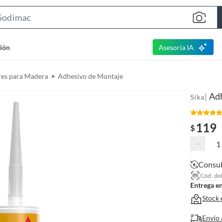
S
e
a
ión
Asesoría IA
r
c
res para Madera
Adhesivo de Montaje
h
B
Adh
|
Sika
a
r
119
$
−
Consul
Cód. de
Entrega e
Stock 
Envío 