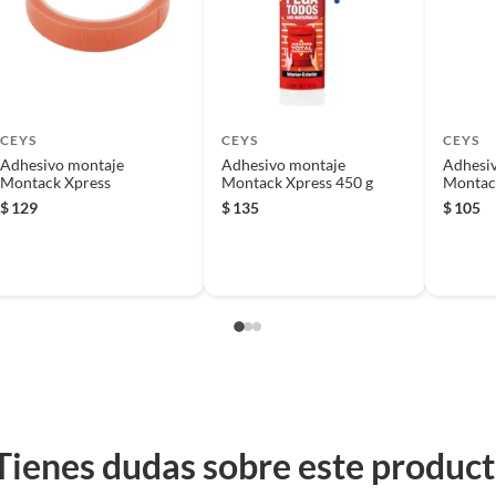
 producto.
CEYS
CEYS
CEYS
Adhesivo montaje
Adhesivo montaje
Adhesi
Montack Xpress
Montack Xpress 450 g
Montack
ml
$
129
$
135
$
105
r
Tienes dudas sobre este produc