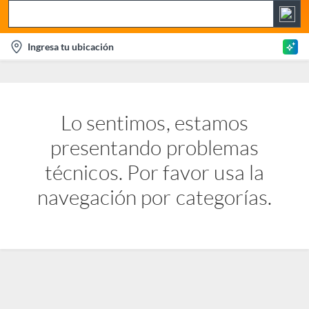
S
e
l
Ingresa tu ubicación
a
o
r
c
c
a
h
t
Lo sentimos, estamos
B
i
a
presentando problemas
o
r
n
técnicos. Por favor usa la
-
navegación por categorías.
i
c
o
n