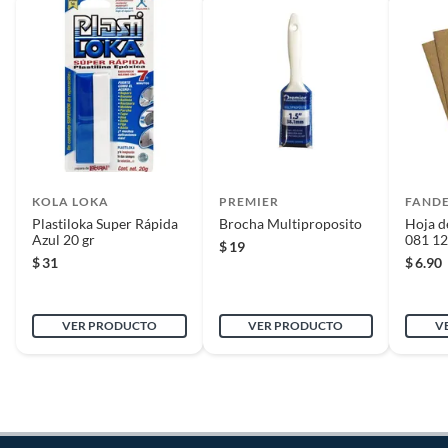
KOLA LOKA
PREMIER
FANDE
Plastiloka Super Rápida
Brocha Multiproposito
Hoja de
Azul 20 gr
081 1
$
19
$
31
$
6.90
VER PRODUCTO
VER PRODUCTO
V