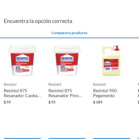
profesional en cada uno de tus trabajos.
Encuentra la opción correcta
Compara tu producto
resistol
resistol
resistol
Resistol 875
Resistol 875
Resistol 950
Resanador Caoba
Resanador Pino
Pegamento
115 Ml
115 Ml
$
55
$
55
$
183