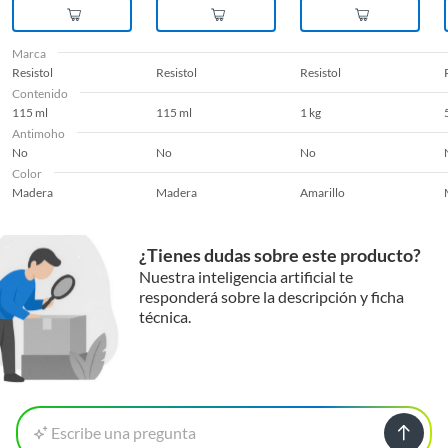
Marca
Resistol
Resistol
Resistol
Contenido
115 ml
115 ml
1 kg
Antimoho
No
No
No
Color
Madera
Madera
Amarillo
¿Tienes dudas sobre este producto?
Nuestra inteligencia artificial te
responderá sobre la descripción y ficha
técnica.
Escribe una pregunta