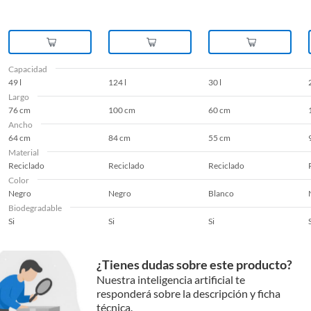
Capacidad
49 l
124 l
30 l
Largo
76 cm
100 cm
60 cm
Ancho
64 cm
84 cm
55 cm
Material
Reciclado
Reciclado
Reciclado
Color
Negro
Negro
Blanco
Biodegradable
Si
Si
Si
¿Tienes dudas sobre este producto?
Nuestra inteligencia artificial te
responderá sobre la descripción y ficha
técnica.