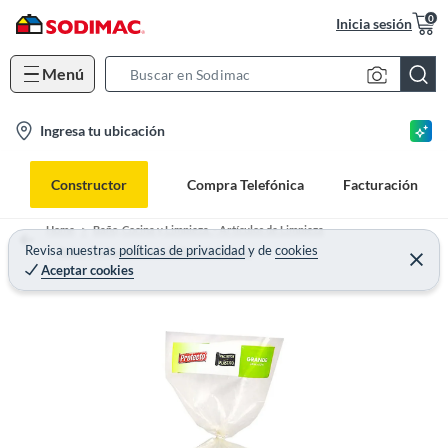
0
Inicia sesión
Menú
S
e
l
Ingresa tu ubicación
a
o
r
c
c
Constructor
Compra Telefónica
Facturación
a
h
t
B
Home
Baño, Cocina y Limpieza. - Artículos de Limpieza
i
Revisa nuestras
políticas de privacidad
y
de
cookies
a
Botes, Contenedores y Bolsas de Basura
Aceptar cookies
o
r
n
-
i
c
o
n