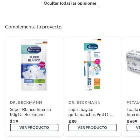
Ocultar todas las opiniones
Complementa tu proyecto
DR. BECKMANN
DR. BECKMANN
PETA
Súper Blanco Intenso
Lápiz mágico
Toalla
80g Dr Beckmann
quitamanchas 9ml Dr
Interd
Beckmann
20 pac
$
29
$
89
$
699
VER PRODUCTO
VER PRODUCTO
V