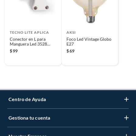
TECNO LITE APLICA
AKSI
Conector en L para
Foco Led Vintage Globo
Manguera Led 3528
E27
SMD
$
99
$
69
Centro de Ayuda
Gestiona tu cuenta
Servicio al Cliente
Garantía de Precios