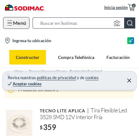
0
Inicia sesión
Menú
S
e
l
Ingresa tu ubicación
a
o
r
c
c
Constructor
Compra Telefónica
Facturación
a
h
t
B
Home
Decoración para el hogar - Iluminación Funcional
i
Revisa nuestras
políticas de privacidad
y
de
cookies
a
Tiras y Mangueras Led
Aceptar cookies
o
r
Producto sin stock :(
n
-
i
Tira Flexible Led
TECNO LITE APLICA
c
3528 SMD 12V Interior Fría
o
359
$
n