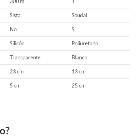
300 ml
1
Sista
Soudal
No
Si
Silicón
Poliuretano
Transparente
Blanco
23 cm
13 cm
5 cm
25 cm
to?