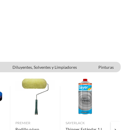
Diluyentes, Solventes y Limpiadores
Pinturas
Espátulas
PREMIER
SAYERLACK
PENNSY
Rodillo p/uso
Thinner Estándar 1 L
Selladro