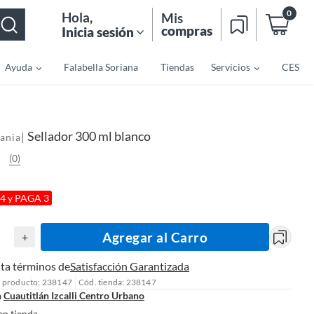
0
Hola
,
Mis
compras
Inicia sesión
Ayuda
Falabella Soriana
Tiendas
Servicios
CES
Sellador 300 ml blanco
|
ania
(0)
4 y PAGA 3
Agregar al Carro
+
ta términos de
Satisfacción Garantizada
l producto: 238147
Cód. tienda: 238147
n
Cuautitlán Izcalli Centro Urbano
en tienda