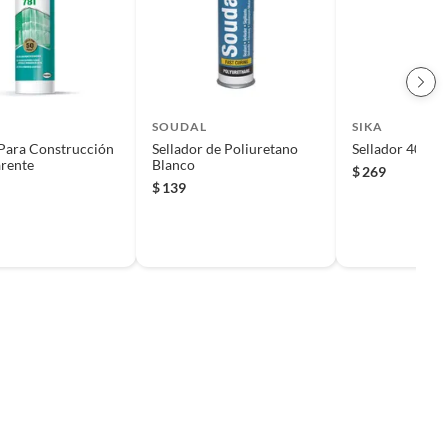
SOUDAL
SIKA
 Para Construcción
Sellador de Poliuretano
Sellador 408 g 
rente
Blanco
$
269
$
139