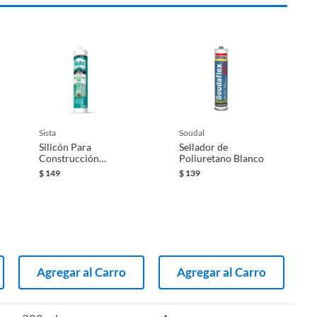
sista
soudal
Silicón Para
Sellador de
Construcción
Poliuretano Blanco
Transparente
$
149
$
139
Agregar al Carro
Agregar al Carro