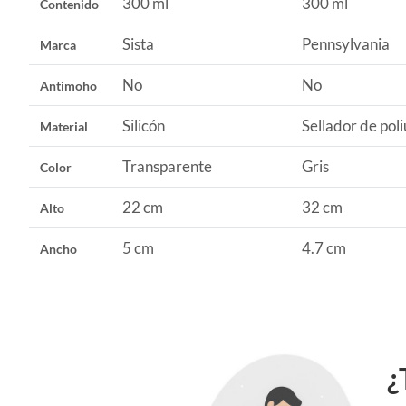
300 ml
300 ml
Contenido
proyectos.
Sista
Pennsylvania
Marca
No
No
Antimoho
Silicón
Sellador de pol
Material
Transparente
Gris
Color
22 cm
32 cm
Alto
5 cm
4.7 cm
Ancho
¿