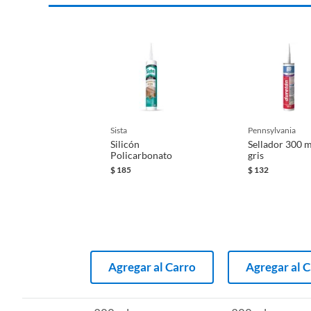
sista
pennsylvania
Silicón
Sellador 300 m
Policarbonato
gris
$
185
$
132
Complementa tu compra con product
Agregar al Carro
Agregar al 
complementarias
Para completar tu proyecto, te recomendamos que visites la s
silicones, selladores y complementos. También puedes encontra