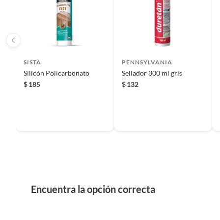
Iniciaremos el reembolso de tu dinero cuando recibamos el
Este sellador tiene un contenido de 300 ml y se aplica sobre 
secado final se completa en 24 horas y no contiene antimoho.
SISTA
PENNSYLVANIA
Silicón Policarbonato
Sellador 300 ml gris
$
185
$
132
Encuentra la opción correcta