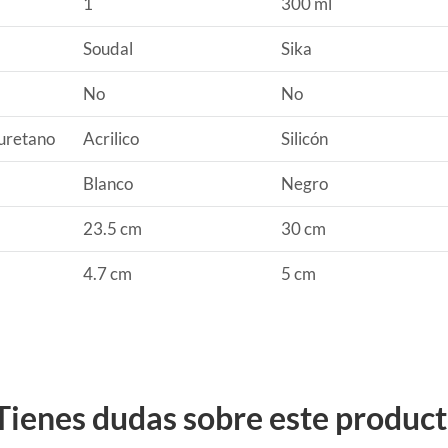
1
300 ml
Soudal
Sika
No
No
iuretano
Acrilico
Silicón
Blanco
Negro
23.5 cm
30 cm
4.7 cm
5 cm
Tienes dudas sobre este produc