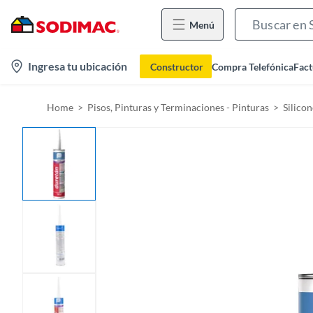
Menú
l
Ingresa tu ubicación
Constructor
Compra Telefónica
Fact
o
c
Home
Pisos, Pinturas y Terminaciones - Pinturas
Silico
a
t
i
o
n
-
i
c
o
n