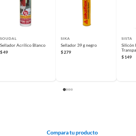
 producto.
superficies de aluminio, cerámica, concreto y madera. Su
SOUDAL
SIKA
SISTA
Sellador Acrílico Blanco
Sellador 39 g negro
Silicón
Transpa
$
49
$
279
$
149
Compara tu producto