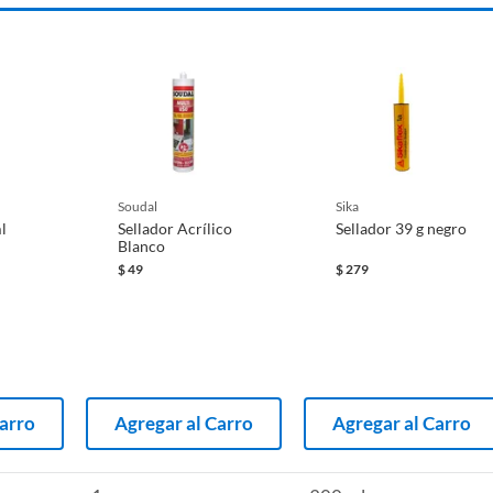
soudal
sika
l
Sellador Acrílico
Sellador 39 g negro
Blanco
$
49
$
279
os de las categorías
Carro
Agregar al Carro
Agregar al Carro
ección de herramientas de aplicación, donde encontrarás
r brochas y pinceles para aplicar pintura o barniz a tus