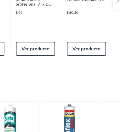
profesional 9" x 1-
Acrilas
1/4"
300ml
$
99
$
60.50
$
65
Ver producto
Ver producto
Ver