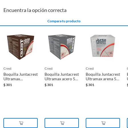
Encuentra la opción correcta
Uso de revestimiento
Piso y muro
Compara tu producto
crest
crest
crest
Boquilla Juntacrest
Boquilla Juntacrest
Boquilla Juntacrest
Ultramax
Ultramax acero 5
Ultramax arena 5
chocolate 5 kg
kg
kg
$
301
$
301
$
301