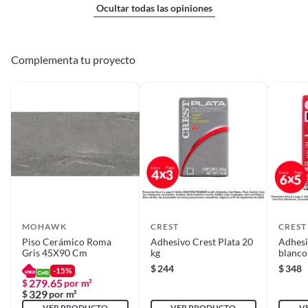
Ocultar todas las opiniones
Complementa tu proyecto
MOHAWK
CREST
CREST
Piso Cerámico Roma
Adhesivo Crest Plata 20
Adhesi
Gris 45X90 Cm
kg
blanco
$
244
$
348
-15%
279.65
$
por m²
329
$
por m²
VER PRODUCTO
VER PRODUCTO
V