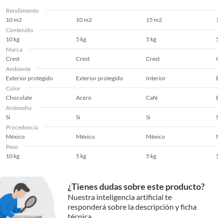
Rendimiento
10 m2
10 m2
15 m2
Contenido
10 kg
5 kg
5 kg
Marca
Crest
Crest
Crest
Ambiente
Exterior protegido
Exterior protegido
Interior
Color
Chocolate
Acero
Café
Antimoho
Si
Si
Si
Procedencia
México
México
México
Peso
10 kg
5 kg
5 kg
¿Tienes dudas sobre este producto?
Nuestra inteligencia artificial te
responderá sobre la descripción y ficha
técnica.