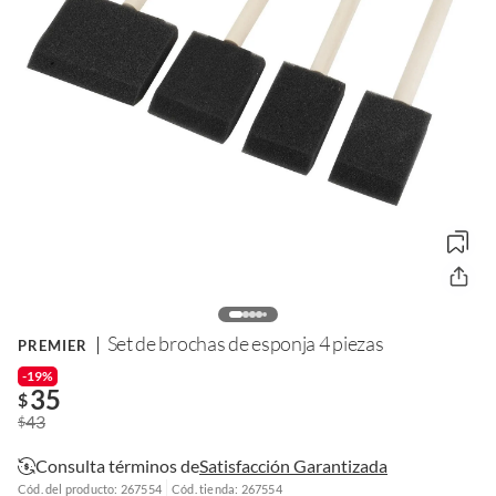
Set de brochas de esponja 4 piezas
PREMIER
-19%
35
$
43
$
Consulta términos de
Satisfacción Garantizada
Cód. del producto: 267554
Cód. tienda: 267554