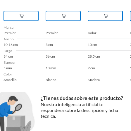
Marca
Premier
Premier
Kolor
Ancho
10.16 cm
3 cm
10 cm
Largo
34 cm
36 cm
28.5 cm
Espesor
5 mm
10 mm
2 cm
Color
Amarillo
Blanco
Madera
¿Tienes dudas sobre este producto?
Nuestra inteligencia artificial te
responderá sobre la descripción y ficha
técnica.