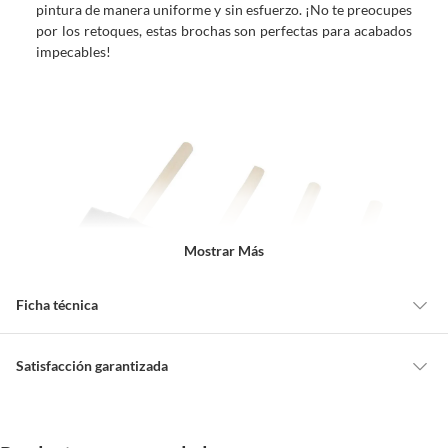
pintura de manera uniforme y sin esfuerzo. ¡No te preocupes
por los retoques, estas brochas son perfectas para acabados
impecables!
Mostrar Más
Ficha técnica
Ancho
14 cm
Satisfacción garantizada
Cambiar o devolver un producto
Características
Ideales para aplicar pinturas y
Todas las compras que realices en Sodimac están sujetas al beneficio de