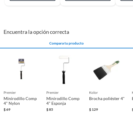
también adquieras rodillos para pintar y complementos, ya
que te ayudarán a cubrir grandes superficies de manera
rápida y eficiente. También puedes considerar cintas para
enmascarar, para proteger las áreas que no quieres pintar. Y
si necesitas una charola para mezclar la pintura, no dudes en
Encuentra la opción correcta
llevar una charola y kits para pintar. ¡Con estos productos,
tus proyectos de pintura serán un éxito!
Compara tu producto
premier
premier
kolor
Minirodillo Comp
Minirodillo Comp
Brocha poliéster 4"
4" Nylon
4" Esponja
$
69
$
85
$
129