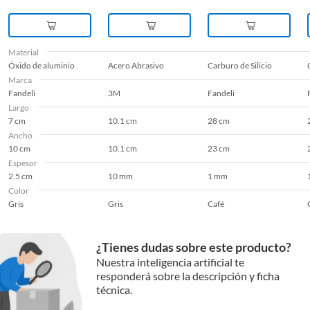
Material
Óxido de aluminio
Acero Abrasivo
Carburo de Silicio
Marca
Fandeli
3M
Fandeli
Largo
7 cm
10.1 cm
28 cm
Ancho
10 cm
10.1 cm
23 cm
Espesor
2.5 cm
10 mm
1 mm
Color
Gris
Gris
Café
¿Tienes dudas sobre este producto?
Nuestra inteligencia artificial te
responderá sobre la descripción y ficha
técnica.