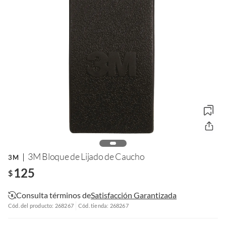
3M Bloque de Lijado de Caucho
3M
125
$
Consulta términos de
Satisfacción Garantizada
Cód. del producto: 268267
Cód. tienda: 268267