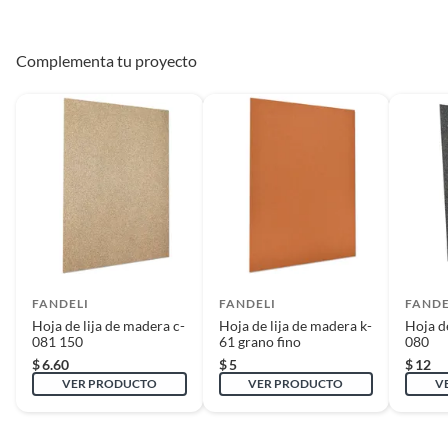
Complementa tu proyecto
FANDELI
FANDELI
FANDE
Hoja de lija de madera c-
Hoja de lija de madera k-
Hoja de
081 150
61 grano fino
080
$
6.60
$
5
$
12
VER PRODUCTO
VER PRODUCTO
V