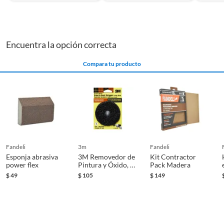
Encuentra la opción correcta
Compara tu producto
fandeli
3m
fandeli
Esponja abrasiva
3M Removedor de
Kit Contractor
power flex
Pintura y Óxido, 1
Pack Madera
Pieza
$
49
$
105
$
149