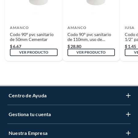
AMANCO
AMANCO
IUSA
Codo 90° pvc sanitario
Codo 90° pvc sanitario
Codo 
de 50mm Cementar
de 110mm, uso de
1/2" p
drenaje domestico
Condu
$
6.67
$
28.80
$
1.45
Calient
VER PRODUCTO
VER PRODUCTO
V
Centro de Ayuda
Gestiona tu cuenta
Servicio al Cliente
Garantía de Precios
Nuestra Empresa
Gestiona tu cuenta