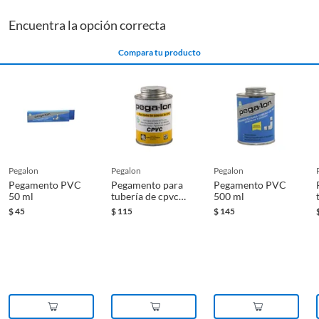
Encuentra la opción correcta
Compara tu producto
pegalon
pegalon
pegalon
Pegamento PVC
Pegamento para
Pegamento PVC
50 ml
tubería de cpvc
500 ml
rígido hasta 2"
$
45
$
115
$
145