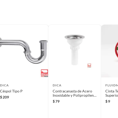
DICA
DICA
FLUID
Céspol Tipo P
Contracanasta de Acero
Cinta T
Inoxidable y Polipropileno
Superio
$
209
para Fregadero
(13mm 
$
79
$
9