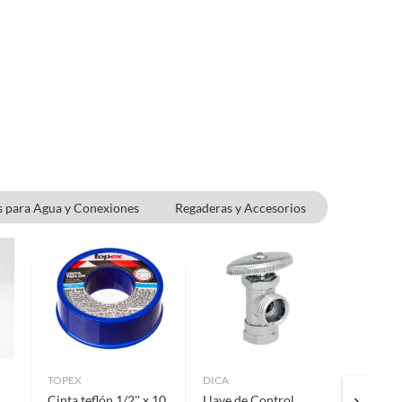
 para Agua y Conexiones
Regaderas y Accesorios
TOPEX
DICA
URREA
Cinta teflón 1/2'' x 10
Llave de Control
Mangue