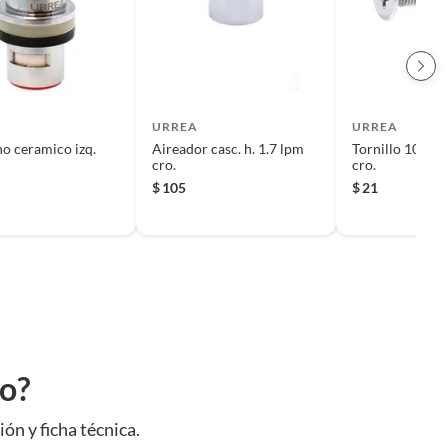
URREA
URREA
o ceramico izq.
Aireador casc. h. 1.7 lpm
Tornillo 10-32 
cro.
cro.
$
105
$
21
to?
ión y ficha técnica.