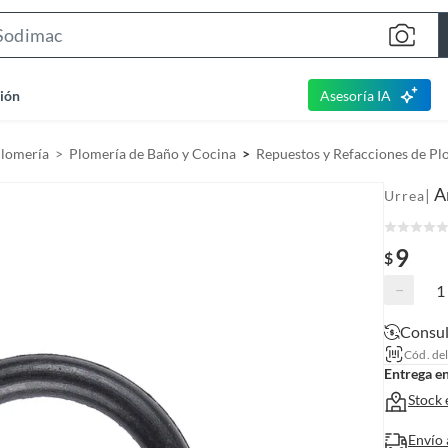
S
e
a
ión
Asesoría IA
r
c
Plomería
Plomería de Baño y Cocina
Repuestos y Refacciones de Pl
h
B
A
|
Urrea
a
r
9
$
−
Consul
Cód. de
Entrega e
Stock 
Envío 