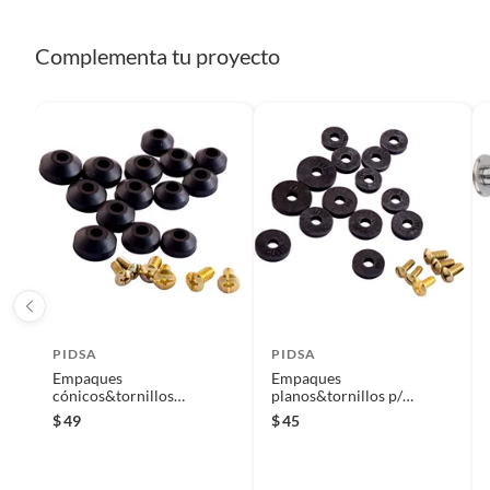
Complementa tu proyecto
PIDSA
PIDSA
Empaques
Empaques
cónicos&tornillos
planos&tornillos p/
p/mezcladora
mezcladora
$
49
$
45