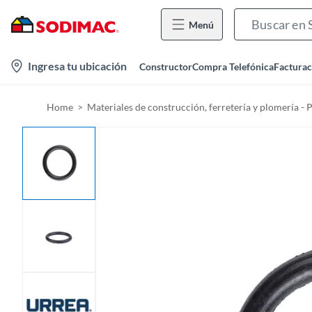
Menú
l
Ingresa tu ubicación
Constructor
Compra Telefónica
Facturac
o
c
Home
Materiales de construcción, ferretería y plomería - 
a
t
i
o
n
-
i
c
o
n