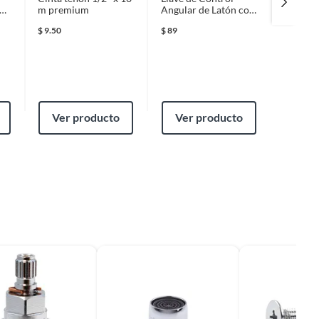
/2"
m premium
Angular de Latón con
Monom
Barrilito sin
Tramad
$
9.50
$
89
$
99
Contratuerca
Inoxida
(1/2" x 
Ver producto
Ver producto
Ver