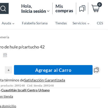
0
Hola
,
Mis
compras
Inicia sesión
Ayuda
Falabella Soriana
Tiendas
Servicios
CES
omería
ro de hule p/cartucho 42
(0)
Agregar al Carro
+
ta términos de
Satisfacción Garantizada
l producto: 289248
Cód. tienda: 289248
n
Cuautitlán Izcalli Centro Urbano
en tienda
a domicilio