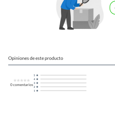
Opiniones de este producto
5
4
3
0
comentarios
2
1