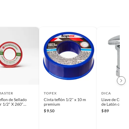
MASTER
TOPEX
DICA
eflon de Sellado
Cinta teflón 1/2'' x 10 m
Llave de Contr
r 1/2" X 260"
premium
de Latón con Bar
X 6.6M)
Contratuerca
$
9.50
$
89