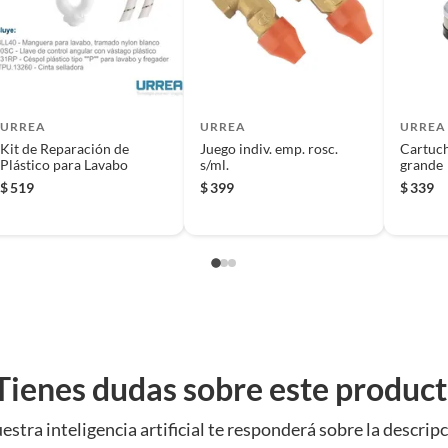
 producto.
sellado perfecto, evitando fugas de agua y asegurando un
sistente a la corrosión y al desgaste, garantizando una
cil de transportar y almacenar.
tos de plomería
URREA
URREA
URREA
ue también consideres adquirir repuestos y herrajes de
Kit de Reparación de
Juego indiv. emp. rosc.
Cartuch
yudarán a realizar reparaciones completas y eficientes,
Plástico para Lavabo
s/ml.
grande
ría.
$
519
$
399
$
339
Tienes dudas sobre este produc
estra inteligencia artificial te responderá sobre la descripc