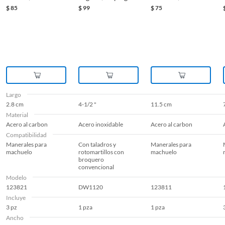
$
85
$
99
$
75
Largo
2.8 cm
4-1/2 "
11.5 cm
Material
Acero al carbon
Acero inoxidable
Acero al carbon
Compatibilidad
Manerales para
Con taladros y
Manerales para
machuelo
rotomartillos con
machuelo
broquero
convencional
Modelo
123821
DW1120
123811
Incluye
3 pz
1 pza
1 pza
Ancho