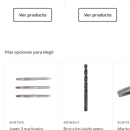
Ver producto
Ver producto
Más opciones para elegir
SURTEK
DEWALT
SURTE
Juego 3 machuelos
Broca hss óxido negro
Machue