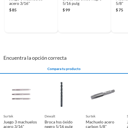
acero 3/16"
5/16 pulg
5/8"
$
85
$
99
$
75
Encuentra la opción correcta
Compara tu producto
surtek
dewalt
surtek
Juego 3 machuelos
Broca hss óxido
Machuelo acero
acero 3/16"
negro 5/16 pulg
carbon 5/8"