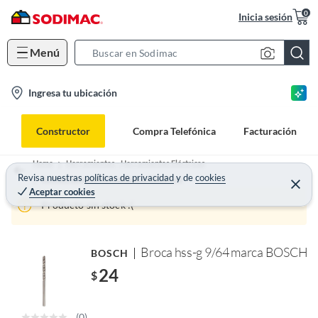
0
Inicia sesión
Menú
S
e
l
Ingresa tu ubicación
a
o
r
c
c
Constructor
Compra Telefónica
Facturación
a
h
t
B
Home
Herramientas - Herramientas Eléctricas
i
Revisa nuestras
políticas de privacidad
y
de
cookies
a
Accesorios para Herramientas Eléctricas
Aceptar cookies
o
r
Producto sin stock :(
n
-
i
Broca hss-g 9/64 marca BOSCH
BOSCH
c
24
$
o
n
(0)