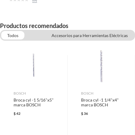
Productos recomendados
Todos
Accesorios para Herramientas Eléctricas
Tornillos para Madera
Tornillos
Remaches
Pernos de Anclaje y Taquetes
Rondanas de Metal
Tuercas Hexagonales
BOSCH
BOSCH
Broca cyl -1 5/16"x5"
Broca cyl -1 1/4"x4"
marca BOSCH
marca BOSCH
$
42
$
36