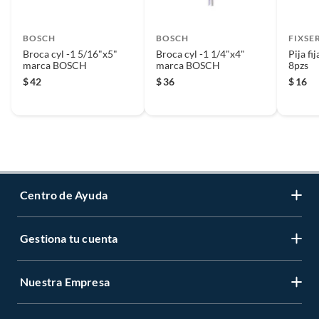
BOSCH
BOSCH
FIXSE
Broca cyl -1 5/16"x5"
Broca cyl -1 1/4"x4"
Pija fi
marca BOSCH
marca BOSCH
8pzs
$
42
$
36
$
16
Centro de Ayuda
Gestiona tu cuenta
Servicio al Cliente
Garantía de Precios
Nuestra Empresa
Gestiona tu cuenta
Formas de Pago
Registrate