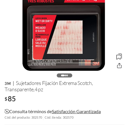
Sujetadores Fijación Extrema Scotch,
3M
Transparente,4 pz
85
$
Consulta términos de
Satisfacción Garantizada
Cód. del producto: 302570
Cód. tienda: 302570