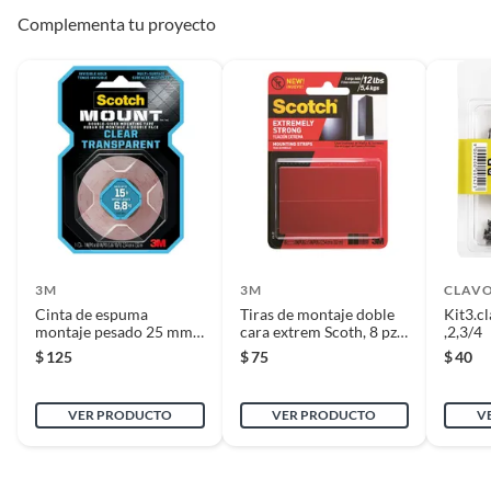
Complementa tu proyecto
3M
3M
CLAVO
Cinta de espuma
Tiras de montaje doble
Kit3.c
montaje pesado 25 mm x
cara extrem Scoth, 8 pz
,2,3/4
1.5 m
25 mm x 7.6 cm
$
125
$
75
$
40
VER PRODUCTO
VER PRODUCTO
V