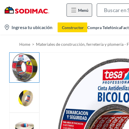
Menú
l
Ingresa tu ubicación
Constructor
Compra Telefónica
Fact
o
c
Home
Materiales de construcción, ferretería y plomería - 
a
t
i
o
n
-
i
c
o
n