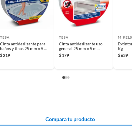
 producto.
TESA
TESA
MIKELS
Cinta antideslizante para
Cinta antideslizante uso
Extinto
baños y tinas 25 mm x 5 m
general 25 mm x 5 m
Kg
transparente
transparente
$
219
$
179
$
639
Compara tu producto