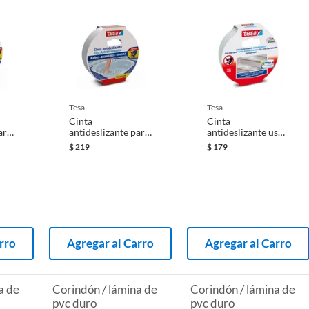
tesa
tesa
Cinta
Cinta
ara
antideslizante para
antideslizante uso
baños y tinas 25
general 25 mm x 5
$
219
$
179
mm x 5 m
m transparente
transparente
rro
Agregar al Carro
Agregar al Carro
a de
Corindón / lámina de
Corindón / lámina de
pvc duro
pvc duro