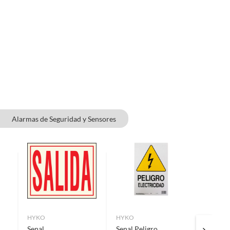
Alarmas de Seguridad y Sensores
HYKO
HYKO
FIXSER
Senal
Senal Peligro
Cinta a