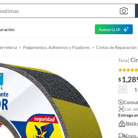
S
e
a
uración
Asesoría IA
r
c
Ferretería
Pegamentos, Adhesivos y Fijadores
Cintas de Reparación
h
B
Cin
|
Tesa
a
r
1,28
$
−
Consul
Cód. de
Entrega e
Stock 
Envío 