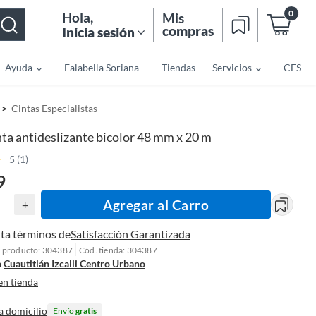
0
Hola
,
Mis
compras
Inicia sesión
Ayuda
Falabella Soriana
Tiendas
Servicios
CES
Cintas Especialistas
ta antideslizante bicolor 48 mm x 20 m
5 (1)
9
Agregar al Carro
+
ta términos de
Satisfacción Garantizada
l producto: 304387
Cód. tienda: 304387
n
Cuautitlán Izcalli Centro Urbano
en tienda
a domicilio
Envío
gratis