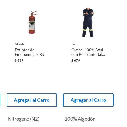
mikels
lica
Extintor de
Overol 100% Azul
Emergencia 2 Kg
con Reflejante Talla
Mediano M
$
639
$
679
Agregar al Carro
Agregar al Carro
Nitrogeno (N2)
100% Algodón