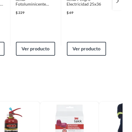
19
Fotoluminicente
Electricidad 25x36
hule es
Salida 20x25
x 7.9 m
$
229
$
69
negro
-14%
$
59
$
69
Ver producto
Ver producto
Ver