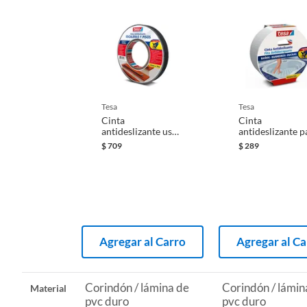
tesa
tesa
Cinta
Cinta
antideslizante uso
antideslizante p
general 24 mm x
baños y tinas 48
$
709
$
289
20 m negra
mm x 5 m
transparente
Agregar al Carro
Agregar al Ca
Corindón / lámina de
Corindón / lámin
Material
pvc duro
pvc duro