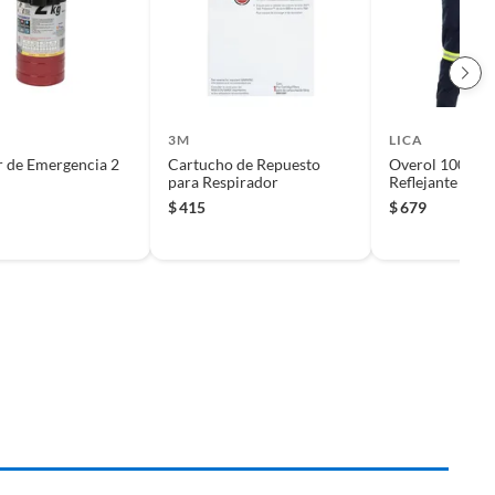
3M
LICA
r de Emergencia 2
Cartucho de Repuesto
Overol 100% A
para Respirador
Reflejante Tal
$
415
$
679