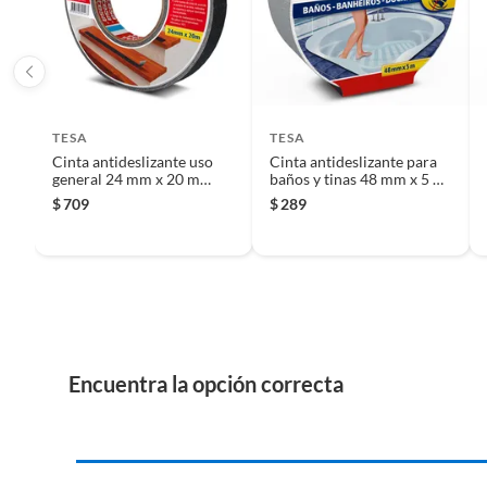
Iniciaremos el reembolso de tu dinero cuando recibamos el
TESA
TESA
Cinta antideslizante uso
Cinta antideslizante para
general 24 mm x 20 m
baños y tinas 48 mm x 5 m
negra
transparente
$
709
$
289
Encuentra la opción correcta