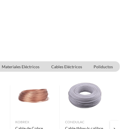
Materiales Eléctricos
Cables Eléctricos
Poliductos
KOBREX
CONDULAC
SURTEK
Cable de Cobre
Cable thhw-ls calibre
Poliduc