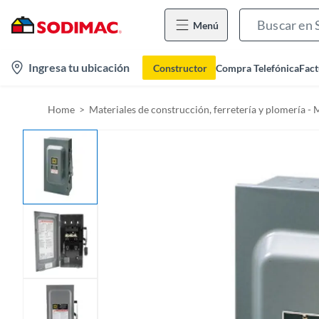
Menú
l
Ingresa tu ubicación
Constructor
Compra Telefónica
Fact
o
c
Home
Materiales de construcción, ferretería y plomería - 
a
t
i
o
n
-
i
c
o
n