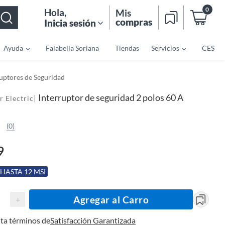
0
Hola
,
Mis
compras
Inicia sesión
Ayuda
Falabella Soriana
Tiendas
Servicios
CES
ruptores de Seguridad
Interruptor de seguridad 2 polos 60 A
|
r Electric
(0)
9
 HASTA 12 MSI
Agregar al Carro
+
ta términos de
Satisfacción Garantizada