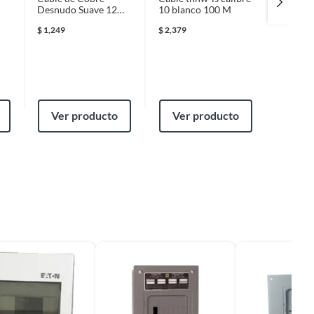
Desnudo Suave 12
10 blanco 100 M
flexible
AWG 19 Hilos
$
1,249
$
2,379
$
149
Ver producto
Ver producto
Ver