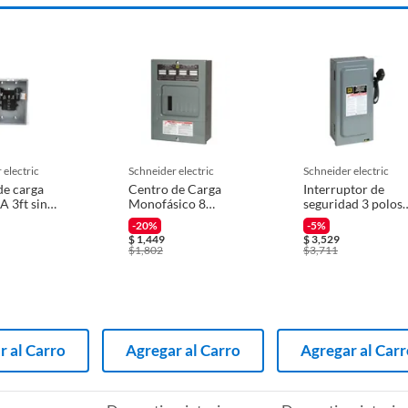
 electric
schneider electric
schneider electric
de carga
Centro de Carga
Interruptor de
A 3ft sin
Monofásico 8
seguridad 3 polos
Polos 100 A
60 A general
-20%
-5%
$
1,449
$
3,529
$
1,802
$
3,711
r al Carro
Agregar al Carro
Agregar al Car