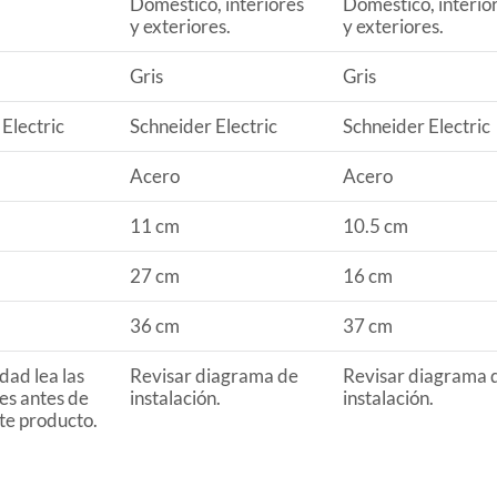
Domestico, interiores
Domestico, interio
ue también adquieras cintas de aislar para proteger los
y exteriores.
y exteriores.
es galvanizadas para asegurar una conexión segura y
Gris
Gris
Electric
Schneider Electric
Schneider Electric
Acero
Acero
11 cm
10.5 cm
27 cm
16 cm
36 cm
37 cm
dad lea las
Revisar diagrama de
Revisar diagrama 
es antes de
instalación.
instalación.
ste producto.