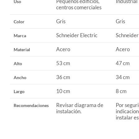
Pequeños edificios,
Industrial
Uso
Para completar tu instalación eléctrica, te recomendamos q
centros comerciales
cables y conexiones. También puedes encontrar conexion
duradera.
Gris
Gris
Color
Schneider Electric
Schneider 
Marca
Acero
Acero
Material
53 cm
47 cm
Alto
36 cm
34 cm
Ancho
10 cm
8 cm
Largo
Revisar diagrama de
Por seguri
Recomendaciones
instalación.
indicacion
instalar e