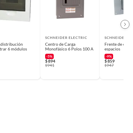
SCHNEIDER ELECTRIC
SCHNEIDER EL
 distribución
Centro de Carga
Frente de empo
trar 6 módulos
Monofásico 6 Polos 100 A
espacios
-5%
-9%
$
894
$
859
941
947
$
$