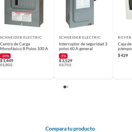
 producto.
oración de 5 mm y es de tipo simple. Está diseñado para
 diagrama de instalación.
a con 3 agujeros para una instalación segura. Su material
color gris se adapta a cualquier ambiente. El interruptor
mo para exteriores.
co, interiores y exteriores.
SCHNEIDER ELECTRIC
SCHNEIDER ELECTRIC
ROYER
Centro de Carga
Interruptor de seguridad 3
Caja de
Monofásico 8 Polos 100 A
polos 60 A general
p/empo
$
429
-20%
-5%
$
1,449
$
3,529
1,802
3,711
$
$
Compara tu producto