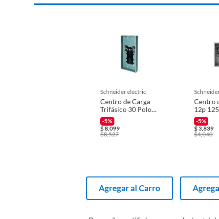
schneider electric
schneider
Centro de Carga
Centro 
Trifásico 30 Polos
12p 125
200 A
frente
-5%
-5%
$
8,099
$
3,839
$
8,527
$
4,040
Agregar al Carro
Agrega
Complementa tu compra