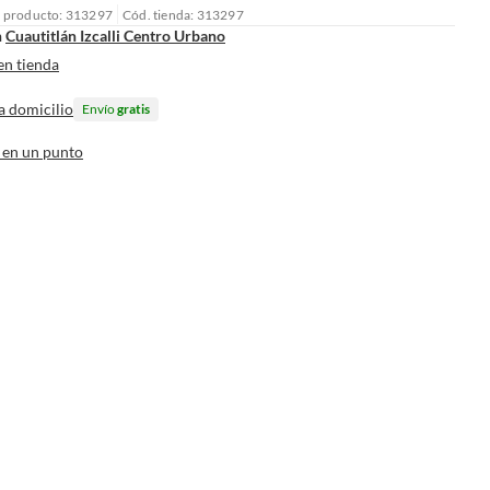
l producto: 313297
Cód. tienda: 313297
n
Cuautitlán Izcalli Centro Urbano
en tienda
a domicilio
Envío
gratis
 en un punto