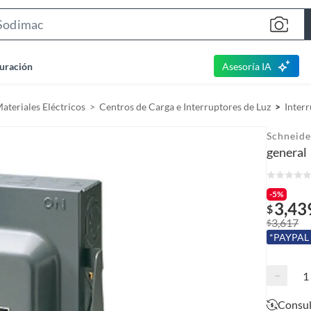
S
e
a
uración
Asesoría IA
r
c
Materiales Eléctricos
Centros de Carga e Interruptores de Luz
Inter
h
B
Schneide
a
general
r
-5%
3,43
$
3,617
$
*PAYPAL
−
Consul