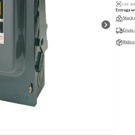
Cód. de
Entrega e
Stock 
Envío 
Retiro