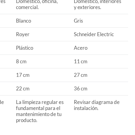
res
Domestico, oficina,
Domestico, interiores
comercial.
y exteriores.
Blanco
Gris
Royer
Schneider Electric
Plástico
Acero
8 cm
11 cm
17 cm
27 cm
22 cm
36 cm
de
La limpieza regular es
Revisar diagrama de
fundamental para el
instalación.
mantenimiento de tu
producto.