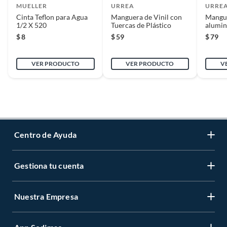
MUELLER
URREA
URRE
Cinta Teflon para Agua
Manguera de Vinil con
Mangue
1/2 X 520
Tuercas de Plástico
alumin
$
8
$
59
$
79
VER PRODUCTO
VER PRODUCTO
V
Centro de Ayuda
Gestiona tu cuenta
Servicio al Cliente
Garantía de Precios
Nuestra Empresa
Gestiona tu cuenta
Formas de Pago
Registrate
Venta a empresas