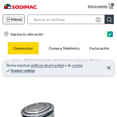
0
Inicia sesión
Menú
S
e
l
Ingresa tu ubicación
a
o
r
c
c
Constructor
Compra Telefónica
Facturación
a
h
t
B
Home
Materiales de construcción, ferretería y plomería - Plomería
i
Revisa nuestras
políticas de privacidad
y
de
cookies
a
Plomería de Baño y Cocina
Aceptar cookies
o
r
n
-
i
c
o
n