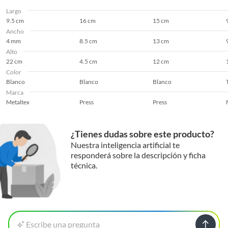
Largo
9.5 cm
16 cm
15 cm
Ancho
4 mm
8.5 cm
13 cm
Alto
22 cm
4.5 cm
12 cm
Color
Blanco
Blanco
Blanco
Marca
Metaltex
Press
Press
¿Tienes dudas sobre este producto?
Nuestra inteligencia artificial te
responderá sobre la descripción y ficha
técnica.
Escribe una pregunta