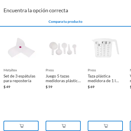
Encuentra la opción correcta
Compara tu producto
metaltex
press
press
Set de 3 espátulas
Juego 5 tazas
Taza plástica
para repostería
medidoras plástico
medidora de 1 l
Press
Press
$
49
$
59
$
69