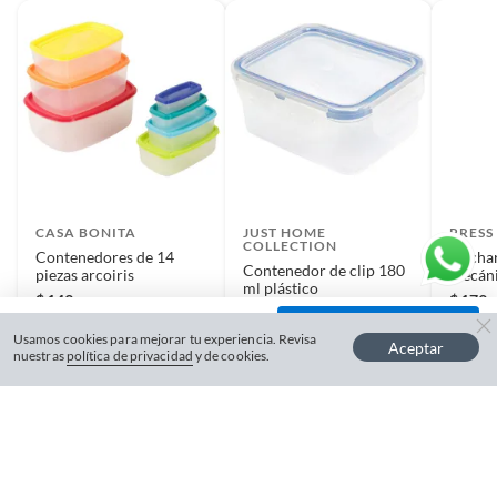
CASA BONITA
JUST HOME
PRESS
COLLECTION
Contenedores de 14
Cuchar
Contenedor de clip 180
piezas arcoiris
mecáni
ml plástico
$
149
$
179
$
35
−
+
Usamos cookies para mejorar tu experiencia. Revisa
Aceptar
nuestras
política de privacidad
y de cookies.
VER PRODUCTO
VER PRODUCTO
V
Máximo 40 unidades.