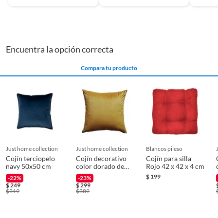
Encuentra la opción correcta
Compara tu producto
just home collection
just home collection
blancos pileso
Cojín terciopelo
Cojín decorativo
Cojín para silla
navy 50x50 cm
color dorado de
Rojo 42 x 42 x 4 cm
43x43 cm.
$
199
-22%
-23%
$
249
$
299
$
319
$
389