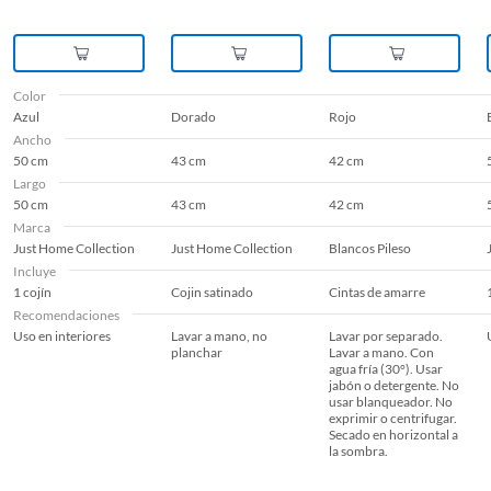
Color
Azul
Dorado
Rojo
Ancho
50 cm
43 cm
42 cm
Largo
50 cm
43 cm
42 cm
Marca
Just Home Collection
Just Home Collection
Blancos Pileso
Incluye
1 cojín
Cojin satinado
Cintas de amarre
Recomendaciones
Uso en interiores
Lavar a mano, no
Lavar por separado.
planchar
Lavar a mano. Con
agua fría (30°). Usar
jabón o detergente. No
usar blanqueador. No
exprimir o centrifugar.
Secado en horizontal a
la sombra.