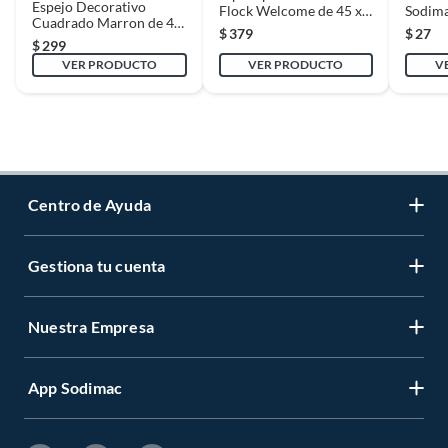
Espejo Decorativo
Flock Welcome de 45 x
Sodim
Cuadrado Marron de 40
75 cm Multicolor
$
379
$
27
x 40 cm Café
$
299
VER PRODUCTO
VER PRODUCTO
V
Centro de Ayuda
Gestiona tu cuenta
Servicio al Cliente
Garantía de Precios
Nuestra Empresa
Gestiona tu cuenta
Formas de Pago
Registrate
Venta a empresas
App Sodimac
Nuestras tiendas
Cambiar Contraseña
Términos y Condiciones
Código de Etica
Recuperar mi Contraseña