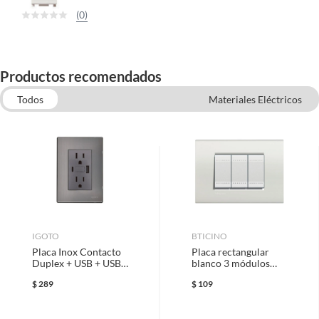
(0)
Productos recomendados
Todos
Materiales Eléctricos
Placas para Apagadores y Contactos Modernos
Canaletas
Cables Eléctricos
Placas Blancas
Centros de Carga Eléctricos
IGOTO
BTICINO
Placa Inox Contacto
Placa rectangular
Duplex + USB + USB-
blanco 3 módulos
C, Oxford
c/chasís
$
289
$
109