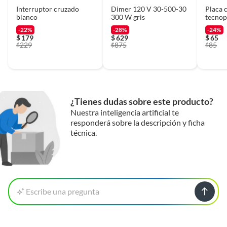
Interruptor cruzado
Dimer 120 V 30-500-30
Placa c
blanco
300 W gris
tecnop
-22%
-28%
-24%
$
179
$
629
$
65
229
875
85
$
$
$
¿Tienes dudas sobre este producto?
Nuestra inteligencia artificial te
responderá sobre la descripción y ficha
técnica.
Escribe una pregunta