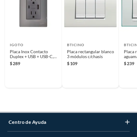
IGOTO
BTICINO
BTICI
Placa Inox Contacto
Placa rectangular blanco
Placa 
Duplex + USB + USB-C,
3 módulos c/chasís
aguama
Oxford
c/chasí
$
289
$
109
$
239
Centro de Ayuda