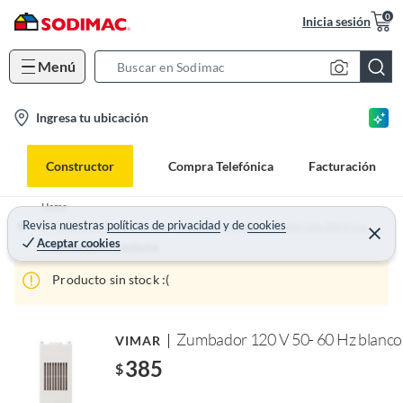
0
Inicia sesión
Menú
S
e
l
Ingresa tu ubicación
a
o
r
c
c
Constructor
Compra Telefónica
Facturación
a
h
t
B
Home
i
Revisa nuestras
políticas de privacidad
y
de
cookies
a
Materiales de construcción, ferretería y plomería - Materiales Eléctricos
Aceptar cookies
o
r
Apagadores y Contactos
n
Producto sin stock :(
-
i
c
Zumbador 120 V 50- 60 Hz blanco
VIMAR
o
385
$
n