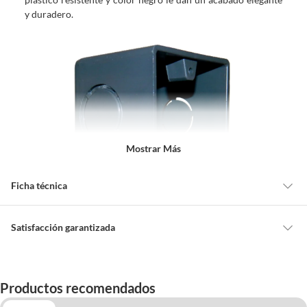
y duradero.
Mostrar Más
Ficha técnica
Alto
5 cm
Satisfacción garantizada
Cambiar o devolver un producto
Ancho
5.7 cm
Todas las compras que realices en Sodimac están sujetas al beneficio de
Productos recomendados
Satisfacción garantizada. Esto significa que, si no te gustó el producto