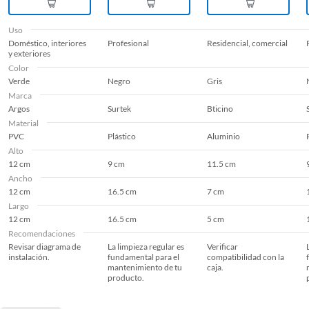
Uso
Doméstico, interiores
Profesional
Residencial, comercial
y exteriores
Color
Verde
Negro
Gris
Marca
Argos
Surtek
Bticino
Material
PVC
Plástico
Aluminio
Alto
12 cm
9 cm
11.5 cm
Ancho
12 cm
16.5 cm
7 cm
Largo
12 cm
16.5 cm
5 cm
Recomendaciones
Revisar diagrama de
La limpieza regular es
Verificar
instalación.
fundamental para el
compatibilidad con la
mantenimiento de tu
caja.
producto.