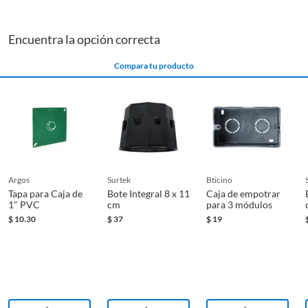
enchufes y apagadores de forma segura y estética. Las cintas
de aislar te ayudarán a proteger tus cables y conexiones. Los
Encuentra la opción correcta
tubos y fittings pvc te permitirán canalizar tus cables de
forma ordenada y segura.
Compara tu producto
argos
surtek
bticino
Tapa para Caja de
Bote Integral 8 x 11
Caja de empotrar
1" PVC
cm
para 3 módulos
$
10.30
$
37
$
19