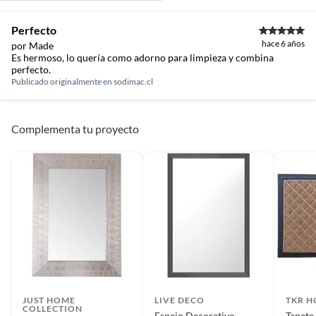
Perfecto
hace 6 años
por Made
Es hermoso, lo quería como adorno para limpieza y combina
perfecto.
Publicado originalmente en
sodimac.cl
Complementa tu proyecto
JUST HOME
LIVE DECO
TKR 
COLLECTION
Espejo Decorativo
Tapete