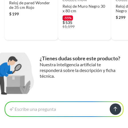
Reloj de pared Wonder
Reloj de Muro Negro 30
Reloj 
de 35 cm Rojo
x 80 cm
Negro
$
199
$
299
-55%
$
535
1,199
$
¿Tienes dudas sobre este producto?
Nuestra inteligencia artificial te
responderá sobre la descripción y ficha
técnica.
Escribe una pregunta