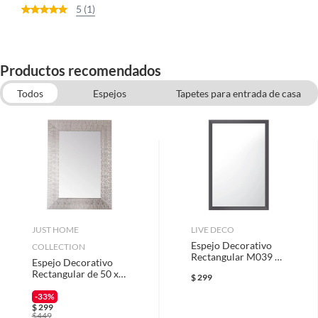
5 (1)
Productos recomendados
Todos
Espejos
Tapetes para entrada de casa
Cuadros Decorativos
Decoración para el hogar
Focos
Contenedores para comida
Cojines Decorativos
Pilas de Uso Común
JUST HOME
LIVE DECO
Espejo Decorativo
COLLECTION
Rectangular M039 de
Espejo Decorativo
39 x 59 cm Negro
Rectangular de 50 x
$
299
70 cm Plata
-33%
$
299
$
449