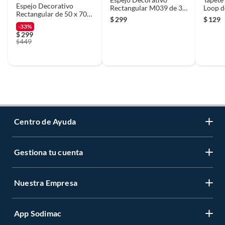
Espejo Decorativo
Rectangular M039 de 39
Loop d
Rectangular de 50 x 70
x 59 cm Negro
$
299
$
129
cm Plata
-33%
$
299
449
$
Centro de Ayuda
Gestiona tu cuenta
Servicio al Cliente
Garantía de Precios
Nuestra Empresa
Gestiona tu cuenta
Formas de Pago
Registrate
Venta a empresas
App Sodimac
Nuestras tiendas
Cambiar Contraseña