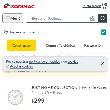
0
Inicia sesión
Menú
S
e
l
Ingresa tu ubicación
a
o
r
c
c
Constructor
Compra Telefónica
Facturación
a
h
t
B
Home
Decoración para el hogar - Artículos de decoración
i
Revisa nuestras
políticas de privacidad
y
de
cookies
a
Relojes de pared
Aceptar cookies
o
r
Producto sin stock :(
n
-
i
Reloj de Pared
JUST HOME COLLECTION
c
Classic Oro Rosa
o
299
$
n