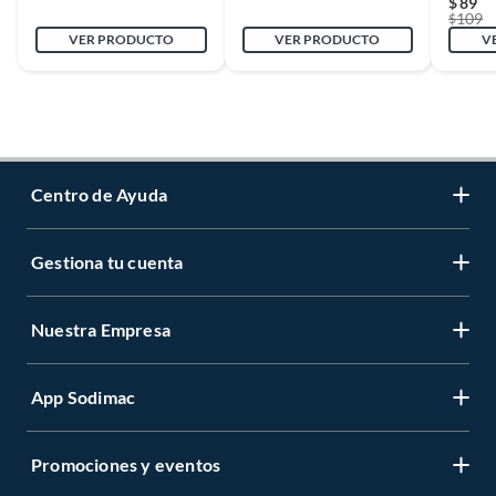
$
89
109
$
VER PRODUCTO
VER PRODUCTO
V
Centro de Ayuda
Gestiona tu cuenta
Servicio al Cliente
Garantía de Precios
Nuestra Empresa
Gestiona tu cuenta
Formas de Pago
Registrate
Venta a empresas
App Sodimac
Nuestras tiendas
Cambiar Contraseña
Términos y Condiciones
Código de Etica
Recuperar mi Contraseña
Promociones y eventos
App Store IOS
Aviso de Privacidad
CES