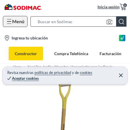
0
Inicia sesión
Menú
S
e
l
Ingresa tu ubicación
a
o
r
c
c
Constructor
Compra Telefónica
Facturación
a
h
t
B
Home
Aire Libre, Jardín y Mascotas - Herramientas para jardinería
i
Revisa nuestras
políticas de privacidad
y
de
cookies
a
Palas
Aceptar cookies
o
r
n
-
i
c
o
n