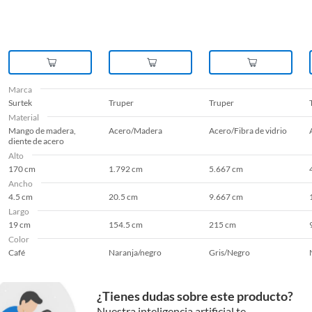
Marca
Surtek
Truper
Truper
Material
Mango de madera,
Acero/Madera
Acero/Fibra de vidrio
diente de acero
Alto
170 cm
1.792 cm
5.667 cm
Ancho
4.5 cm
20.5 cm
9.667 cm
Largo
19 cm
154.5 cm
215 cm
Color
Café
Naranja/negro
Gris/Negro
¿Tienes dudas sobre este producto?
Nuestra inteligencia artificial te