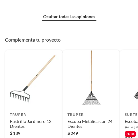
Ocultar todas las opiniones
Complementa tu proyecto
TRUPER
TRUPER
SURTE
Rastrillo Jardinero 12
Escoba Metálica con 24
Escoba
Dientes
Dientes
para j
$
139
$
249
-18%