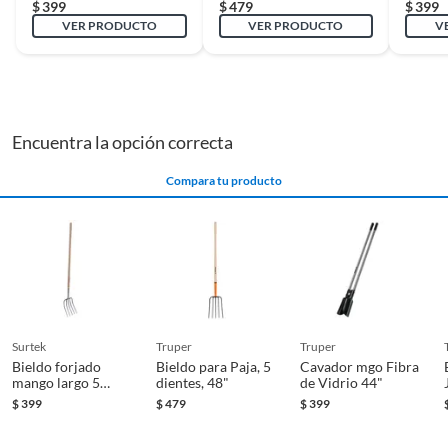
$
399
$
479
$
399
VER PRODUCTO
VER PRODUCTO
V
Encuentra la opción correcta
Compara tu producto
surtek
truper
truper
Bieldo forjado
Bieldo para Paja, 5
Cavador mgo Fibra
mango largo 5
dientes, 48"
de Vidrio 44"
dientes
$
399
$
479
$
399