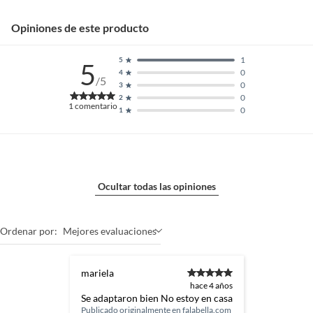
Opiniones de este producto
1
5
5
0
4
/5
0
3
0
2
1
comentario
0
1
Ocultar todas las opiniones
Ordenar por:
Mejores evaluaciones
mariela
hace 4 años
Se adaptaron bien No estoy en casa
Publicado originalmente en
falabella.com