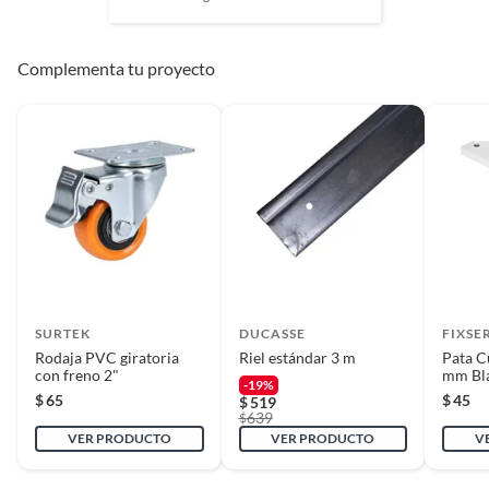
Complementa tu proyecto
SURTEK
DUCASSE
FIXSE
Rodaja PVC giratoria
Riel estándar 3 m
Pata C
con freno 2"
mm Bl
-19%
$
65
$
45
$
519
639
$
VER PRODUCTO
VER PRODUCTO
V