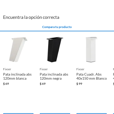
Encuentra la opción correcta
Compara tu producto
fixser
fixser
fixser
Pata inclinada abs
Pata inclinada abs
Pata Cuadr. Abs
120mm blanca
120mm negra
40x150 mm Blanco
$
69
$
69
$
99